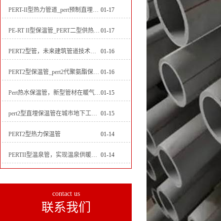
PERT-II型热力管道_pert预制直埋保温管生产厂家
01-17
PE-RT II型保温管_PERT二型供热管道_pert直埋保温管价格
01-17
PERT2型管，未来建筑管道技术的代表
01-16
PERT2型保温管_pert2代聚氨酯保温管道_排水供热pert二代保温管
01-16
Pert热水保温管，新型管材在暖气和热水系统中的应用
01-15
pert2型直埋保温管在城市地下工程建设中的应用
01-15
PERT2型热力保温管
01-14
PERTII型温泉管，实现温泉供暖设备革新
01-14
contact us
联系我们