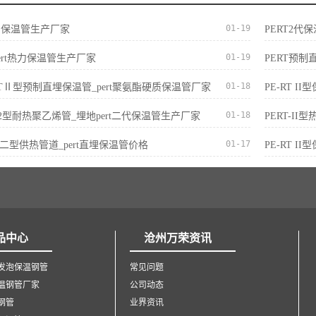
01-19
t热力保温管生产厂家
PERT2代
01-19
ert热力保温管生产厂家
PERT预制
01-18
E-RTⅡ型预制直埋保温管_pert聚氨酯硬质保温管厂家
PE-RT 
01-18
ert2型耐热聚乙烯管_埋地pert二代保温管生产厂家
PERT-I
01-17
ERT二型供热管道_pert直埋保温管价格
PE-RT I
品中心
沧州万荣资讯
发泡保温钢管
常见问题
温钢管厂家
公司动态
钢管
业界资讯