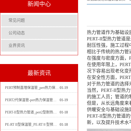
新闻中心
常见问题
热力管道作为基础设
公司动态
PERT-II型热力
耐压性强，施工过程
业界资讯
相比于传统的热力管道
在强度与密度方面，P
在使用年限上，PER
况下容易出现老化变形
最新资讯
在安全性方面，PER
对于热力管道的选择来
PERT预制直埋保温管_pert热力保温管生产厂家
01-19
当然，PERT-I
的施工人员；管道的
PERT2代保温管-pert热力保温管生产厂家
01-19
但是，从长远角度来
供暖安全与基础设施
PERT-II型热力管道_pert2型耐热聚乙烯管_埋地pert二代保温管生产厂家
01-18
PERT-II型热
新，以及提升技术水平
PE-RT II型保温管_PE-RTⅡ型预制直埋保温管_pert聚氨酯硬质保温管厂家
01-18