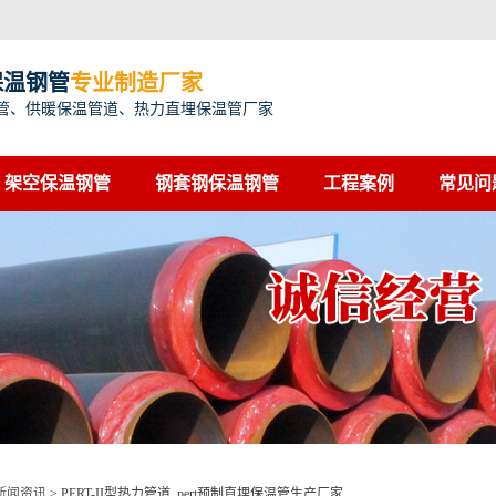
保温钢管
专业制造厂家
管、供暖保温管道、热力直埋保温管厂家
架空保温钢管
钢套钢保温钢管
工程案例
常见问
新闻资讯
>
PERT-II型热力管道_pert预制直埋保温管生产厂家