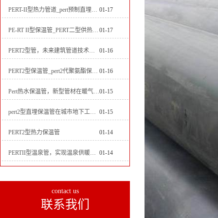
PERT-II型热力管道_pert预制直埋保温管生产厂家
01-17
PE-RT II型保温管_PERT二型供热管道_pert直埋保温管价格
01-17
PERT2型管，未来建筑管道技术的代表
01-16
PERT2型保温管_pert2代聚氨酯保温管道_排水供热pert二代保温管
01-16
Pert热水保温管，新型管材在暖气和热水系统中的应用
01-15
pert2型直埋保温管在城市地下工程建设中的应用
01-15
PERT2型热力保温管
01-14
PERTII型温泉管，实现温泉供暖设备革新
01-14
contact us
联系我们