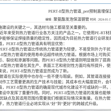
PERT-II型热力管道_pert预制直
聚氨酯发泡保温钢管
编辑 :
时间 : 2024-01-1
施建设的关键之一，其选材与施工都是至关重要的。
管道是近年来受到热力管道行业各方关注的产品之一。它使用PE-
中能够保证焊接质量的稳定性，因而成为目前热力管道行业研发
，PERT-II型热力管道具有明显优势：
ERT-II型热力管道比传统热力管道更为轻便，不易受到外力干
T-II型热力管道的使用寿命远超传统热力管道。根据市场上可购买
、裂纹和渗漏等问题。而PERT-II型热力管道则明显做到了提
T-II型热力管道在其生产、表面工艺和密封性方面均有所提升，
说，PERT-II型热力管道显然成为了新。
I型热力管道在实际使用中也存在一些不便与瑕疵。例如，其管道连
制作工艺需要更高的生产技术与技能；其成本也大幅度提升，会
看，PERT-II型热力管道的确是现代城市化建设不可或缺的一
建设中发挥了重要作用。同时，PERT-II型热力管道的发展也
力管道的优缺点及其适用范围均需要我们根据实际情况来衡量。在热
，热力管道行业必将实现从“好”到“更好”的跨越式升级。