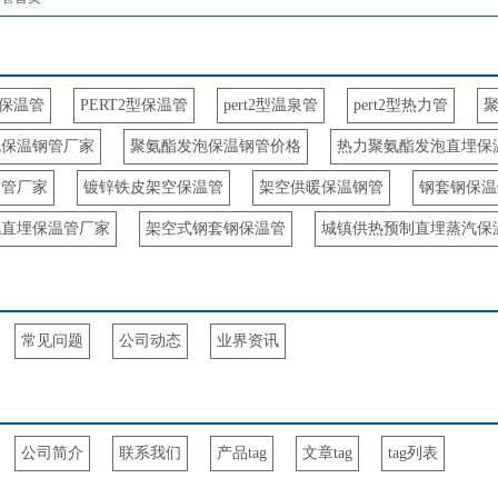
I型保温管
PERT2型保温管
pert2型温泉管
pert2型热力管
泡保温钢管厂家
聚氨酯发泡保温钢管价格
热力聚氨酯发泡直埋保
钢管厂家
镀锌铁皮架空保温管
架空供暖保温钢管
钢套钢保温
汽直埋保温管厂家
架空式钢套钢保温管
城镇供热预制直埋蒸汽保
常见问题
公司动态
业界资讯
公司简介
联系我们
产品tag
文章tag
tag列表