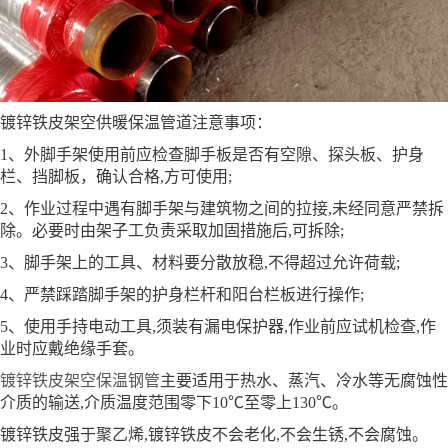
镀锌铁皮架空供暖保温管道注意事项：
1、外脚手架使用前应检查脚手板是否有空隙、探头板、护身
栏、挡脚板，确认合格,方可使用;
2、作业过程中遇有脚手架与建筑物之间的拉接,未经同意严禁拆
除。必要时由架子工负责采取加固措施后,可拆除;
3、脚手架上的工具、材料要分散放稳,不得超过允许荷载;
4、严禁踩踏脚手架的护身栏杆和阳台栏板进行操作;
5、使用手持电动工具,须装有漏电保护器,作业前应试机检查,作
业时应戴绝缘手套。
镀锌铁皮架空保温钢管
主要适用于热水、蒸汽、冷水等无腐蚀性
介质的输送,介质温度范围零下10℃至零上130℃。
镀锌铁皮强于聚乙烯,镀锌铁皮不会老化,不会生锈,不会腐蚀。