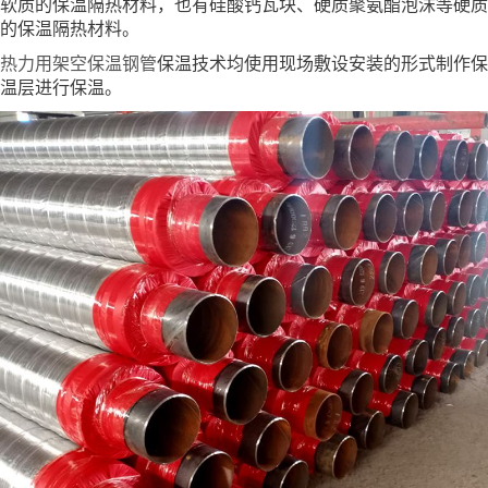
软质的保温隔热材料，也有硅酸钙瓦块、硬质聚氨酯泡沫等硬质
的保温隔热材料。
热力用架空保温钢管
保温技术均使用现场敷设安装的形式制作保
温层进行保温。