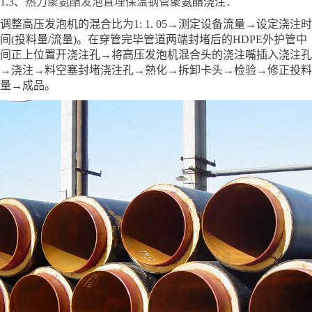
1.3、
热力聚氨酯发泡直埋保温钢管
聚氨酯浇注：
调整高压发泡机的混合比为1: 1. 05→测定设备流量→设定浇注时
间(投料量/流量)。在穿管完毕管道两端封堵后的HDPE外护管中
间正上位置开浇注孔→将高压发泡机混合头的浇注嘴插入浇注孔
→浇注→料空塞封堵浇注孔→熟化→拆卸卡头→检验→修正投料
量→成品。