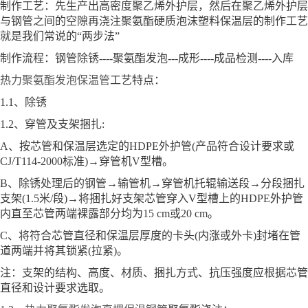
制作工艺：先生产出高密度聚乙烯外护层，然后在聚乙烯外护层
与钢管之间的空隙再浇注聚氨酯硬质泡沫塑料保温层的制作工艺
就是我们常说的“两步法”
制作流程：钢管除锈----聚氨酯发泡---成形----成品检测----入库
热力聚氨酯发泡保温管
工艺特点：
1.1、除锈
1.2、穿管及支架捆扎:
A、按芯管和保温层选定的HDPE外护管(产品符合设计要求或
CJ/T114-2000标准)→穿管机V型槽。
B、除锈处理后的钢管→输管机→穿管机托辊输送段→分段捆扎
支架(1.5米/段)→将捆扎好支架芯管穿入V型槽上的HDPE外护管
内直至芯管两端裸露部分均为15 cm或20 cm。
C、将符合芯管直径和保温层厚度的卡头(内涨或外卡)封堵在管
道两端并将其锁紧(拉紧)。
注：支架的结构、高度、材质、捆扎方式、抗压强度应根据芯管
直径和设计要求选取。