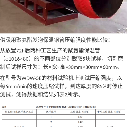
供暖用聚氨酯发泡保温钢管
压缩强度性能比较：
从放置
后两种工艺生产的聚氨酯保温管
72h
（φ
×
）的不同部位分别截取
块试样，切割磨
1016
80
5
制后试样尺寸为：长×宽×高
×
×
。
=30mm
30mm
60mm
在型号为
的材料试验机上测试压缩强度，以
WDW-5E
每
的速度压缩试样，到达厚度的
时停止
6mm/min
85%
测试，测得数据和结果如表
所示。
2