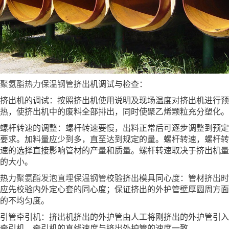
聚氨酯热力保温钢管
挤出机调试与检查：
挤出机的调试：按照挤出机使用说明及现场温度对挤出机进行预
热，使挤出机中的废料全部排出，同时使聚乙烯颗粒充分塑化。
螺杆转速的调整：螺杆转速要慢，出料正常后可逐步调整到预定
要求。加料量应少到多，直至达到规定的量。螺杆转速，螺杆转
速的选择直接影响管材的产量和质量。螺杆转速取决于挤出机量
的大小。
热力
聚氨酯发泡直埋保温钢管
校验挤出模具同心度：管材挤出时
应先校验内外定心套的同心度；保证挤出的外护管壁厚圆周方面
的不均匀度。
引管牵引机：挤出机挤出的外护管由人工将刚挤出的外护管引入
牵引机，牵引机的直线速度与挤出外护管的速度一致。