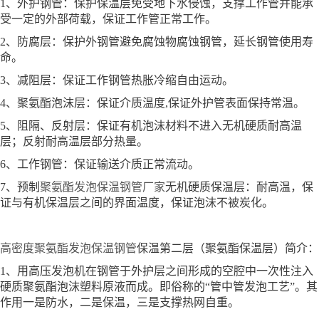
1、外护钢管：保护保温层免受地下水侵蚀，支撑工作管并能承
受一定的外部荷载，保证工作管正常工作。
2、防腐层：保护外钢管避免腐蚀物腐蚀钢管，延长钢管使用寿
命。
3、减阻层：保证工作钢管热胀冷缩自由运动。
4、聚氨酯泡沫层：保证介质温度,保证外护管表面保持常温。
5、阻隔、反射层：保证有机泡沫材料不进入无机硬质耐高温
层；反射耐高温层部分热量。
6、工作钢管：保证输送介质正常流动。
7、预制
聚氨酯发泡保温钢管厂家
无机硬质保温层：耐高温，保
证与有机保温层之间的界面温度，保证泡沫不被炭化。
高密度聚氨酯发泡保温钢管
保温第二层（聚氨酯保温层）简介：
1、用高压发泡机在钢管于外护层之间形成的空腔中一次性注入
硬质聚氨酯泡沫塑料原液而成。即俗称的“管中管发泡工艺”。其
作用一是防水，二是保温，三是支撑热网自重。