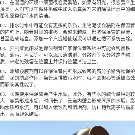
01、在潮湿的环境中细菌很容易繁殖，如果有阳光，很容易产生
藻类。人们可以在循环系统中加入杀真菌剂来消除循环水中的细
菌和藻类保持水的清洁。
02、排水时水中可能会有更多的杂质，生物泥浆会粘附在保温管
的内壁上，随着时间的推移，会越来越厚，影响保温管的径流，
甚至造成堵塞。添加一个汽提塔使煤泥可以通过循环系统去除。
03、
预制聚氨酯发泡保温钢管厂家
保温管系统中可能会残留铁
锈、油污、污垢等。可以添加清洁剂、分散剂等以分散这些物
质，来避免残留在管壁上并保持管壁清洁卫生。
04、添加预膜剂可以在保温管内壁形成致密的高分子聚合物保护
膜，起到防腐作用，当管道排放污水时，就不会担心管道被腐蚀
而影响其性能了。
05、长期使用保温管会产生水垢，此外，有些水的碱含量相对较
大，容易形成水垢，时间长了，管道内壁会形成厚厚的水垢，影
响水质和水流，可以加入缓蚀剂和阻垢剂，防止钙镁离子结晶析
出，从而避免结垢。