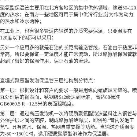
聚氨酯保温管主要用在北方各地区的集中供热领域，输送50-120
度的热水；在南方一些地区可用于集中供冷行业,分为作为动力
的热水和冷水两种；
在工业上，也有很多管道内输送的介质需要保温，只要温度在
120度以下的都可以采用；
另外一个应用多的就是石油的长距离输送管线，石油由于粘度非
常高，所以要保证一定温度才能正常流动，所以聚氨酯保温管就
起到了很好的保温作用，保证石油的流速。
直埋式聚氨酯发泡保温管
三层结构划分特点：
第一层：根据设计和客户的要求一般是用纵向螺旋焊无缝的。喷
丸处理后的钢表面，锈钢级Sa2级达到标准，高达88标准
GB6060.5 R =12.5米的表面粗糙度。
第二层：通过高压发泡机一次将硬质聚氨酯泡沫塑料注入钢管与
外保护层之间的空腔，制成聚氨酯绝缘层，即俗称“管内发泡工
艺”。具有防水、保温、热网自重支撑等功能。当输送介质温度
为-50～150℃时，选用硬质聚脲酯泡沫作为保温层。