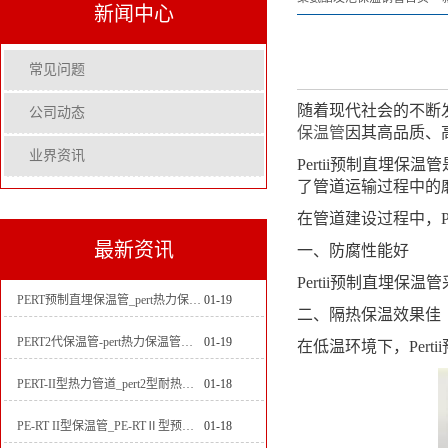
新闻中心
常见问题
随着现代社会的不断
公司动态
保温管
因其高品质、
业界资讯
Pertii预制直埋
了管道运输过程中的
在管道建设过程中，P
最新资讯
一、防腐性能好
Pertii预制直埋
PERT预制直埋保温管_pert热力保温管生产厂家
01-19
二、隔热保温效果佳
PERT2代保温管-pert热力保温管生产厂家
01-19
在低温环境下，Per
PERT-II型热力管道_pert2型耐热聚乙烯管_埋地pert二代保温管生产厂家
01-18
PE-RT II型保温管_PE-RTⅡ型预制直埋保温管_pert聚氨酯硬质保温管厂家
01-18