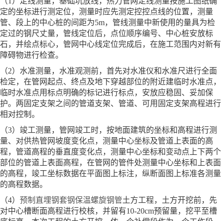
（1）定线测量，基础坑放线，热力管网定线测量按施工图纸确
定的坐标进行测定位，测量时应先测定控控点线的位置，测量
管、段上的中心桩的间距为5m，管线测量中新使用的量具为检
定过的钢尺丈量，管线定位后，点位顺序编号、中心桩安放标
石，并绘点标心，管网中心线定位完成后，在施工范围内对新有
障碍物进行检查。
（2）水准测量，水准观测前，首先对水准仪和水准尺进行全面
检定，在管网起点、终点及地下穿越部位的附近建临时水准点，
临时水准点用标点明确的标记进行标点，安放应稳固、妥加保
护。两固定支架之间的管道支架、管道、可用固定支架高程进行
相对控制。
（3）竣工测量，管网竣工时，按地面建筑的坐标和高程进行测
量、对供热管网坡度变化点，测量中心坐标及管道上表面的高
程，管道高程的垂直度变化点，测量中心坐标和变动点上下两个
部位的管道上表面高程，在管网的管件处测量中心坐标和上表面
的高程，竣工坐标数据在平面图上标注，纵断面图上标准各测量
的高程数据。
（4）
预制直埋钢套钢保温螺旋钢管
土方工程，土方开挖前，先
对中心槽断面高程进行校核，并留有10-20cm预留量，挖平至槽