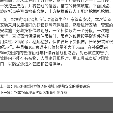
底标高，本次工程的土方开挖，依一个补偿段作为一个工作段，
一次挖土成活，并将管线的位置，槽底的标高坡度，平面拐点、
坡度拆点等测量检查合格，土方挖掘采取人工配合挖掘机挖掘。
（5）
直埋式钢套钢蒸汽保温钢管生产厂家
管道安装，本次管道
安装采用长度相同的钢套钢蒸汽保温管，然后进行安装，管道的
安装施工分段按补偿段划分，一个补偿段为一个分段，一次施工
完毕，直埋蒸汽保温管件吊装时，吊点的位置按平衡条件选择，
用柔性吊带起吊，稳起稳放，保护管道不受损伤，管道安装逐根
起进行。并且每10m管道中心偏移量不大于5mm，在补偿器前
50m范围内的管道轴线与补偿器轴线相吻合，对已就位的管子，
管腔内不能存有杂物，人员离开现场时，用工具或肓板封闭管
口，以防泥沙进入管腔和管道漂浮。
上一篇：PERT-II型热力管道保障城市供热安全的重要设施
下一篇：钢套钢直埋蒸汽保温钢管相关介绍