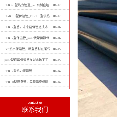
PERT-II型热力管道_pert预制直埋保温管生产厂家
01-17
PE-RT II型保温管_PERT二型供热管道_pert直埋保温管价格
01-17
PERT2型管，未来建筑管道技术的代表
01-16
PERT2型保温管_pert2代聚氨酯保温管道_排水供热pert二代保温管
01-16
Pert热水保温管，新型管材在暖气和热水系统中的应用
01-15
pert2型直埋保温管在城市地下工程建设中的应用
01-15
PERT2型热力保温管
01-14
PERTII型温泉管，实现温泉供暖设备革新
01-14
contact us
联系我们