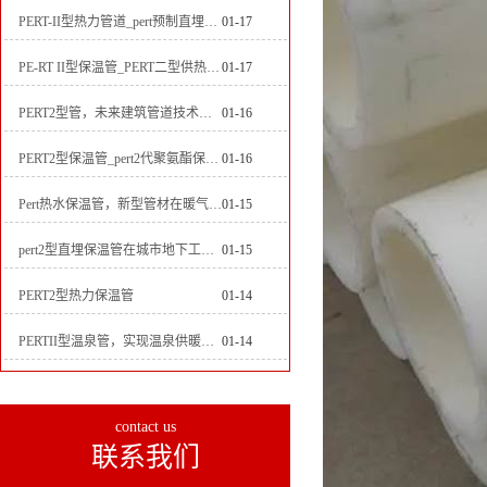
PERT-II型热力管道_pert预制直埋保温管生产厂家
01-17
PE-RT II型保温管_PERT二型供热管道_pert直埋保温管价格
01-17
PERT2型管，未来建筑管道技术的代表
01-16
PERT2型保温管_pert2代聚氨酯保温管道_排水供热pert二代保温管
01-16
Pert热水保温管，新型管材在暖气和热水系统中的应用
01-15
pert2型直埋保温管在城市地下工程建设中的应用
01-15
PERT2型热力保温管
01-14
PERTII型温泉管，实现温泉供暖设备革新
01-14
contact us
联系我们