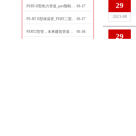
29
PERT-II型热力管道_pert预制直埋保温管生产厂家
01-17
2023-08
PE-RT II型保温管_PERT二型供热管道_pert直埋保温管价格
01-17
PERT2型管，未来建筑管道技术的代表
01-16
29
PERT2型保温管_pert2代聚氨酯保温管道_排水供热pert二代保温管
01-16
2023-08
Pert热水保温管，新型管材在暖气和热水系统中的应用
01-15
29
pert2型直埋保温管在城市地下工程建设中的应用
01-15
2023-08
PERT2型热力保温管
01-14
PERTII型温泉管，实现温泉供暖设备革新
01-14
29
2023-08
contact us
联系我们
29