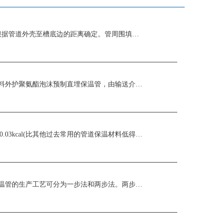
供暖用聚氨酯保温管道管沟开挖及回填：(1) 沟槽的土方开挖宽度，应根据管道外壳至槽底边的距离确定。管周围填砂时该距离不应小于100mm；填砂时，回填高 ...
什么是聚氨酯发泡保温钢管：聚氨酯保温管道，全称：高密度聚乙烯塑料外护聚氨酯泡沫预制直埋保温管，由输送介质的，工作钢管、聚氨酯保温层、聚乙烯塑料外护管， ...
聚氨酯保温钢管的参数：1、供暖保温管道直埋式供热管道为：λ=0.013-0.03kcal(比其他过去常用的管道保温材料低得多)。2、保温效果：提高4~ ...
热力聚氨酯保温钢管的生产工艺流程是怎样的：聚氨酯发泡预制直埋保温管的生产工艺可分为一步法和两步法。两步法：第一步是先生产出聚乙烯外护管；第二步是将除过 ...