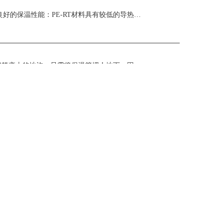
预制直埋保温管pe-rt有哪些优点预制直埋保温管PE-RT具有以下优点：良好的保温性能：PE-RT材料具有较低的导热系数，能有效减少能量损失，提供良好 ...
热力聚氨酯发泡直埋保温钢管性能优点：1、预制直埋保温钢管不需要砌筑庞大的地沟，只需将保温管埋人地下，因此大大减少了工程占地，有利于环境保护，减少土方开 ...
聚氨酯发泡保温钢管国家标准是什么：聚氨酯保温管道一般执行以下2个国家标准：GB/T29047-2012 高密度聚乙烯外护管硬质聚氨酯泡沫塑料预制直埋保 ...
预制直埋聚氨酯发泡保温钢管施工：施工质量好坏直接影响使用寿命。保温层有现场发泡施工和保温瓦施工两种方法，不论采用哪种方法施工，都不能出现环形空间，开裂 ...
热力聚氨酯保温钢管储存堆放场地应挖排水沟道，场地内不允许有积水。聚氨酯热力直埋保温管堆放时，每批同种类管子应放在一起，严禁不同种类、不同批号的管子混放 ...