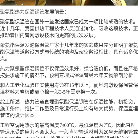
聚氨酯热力保温钢管
发展前景：
聚氨酯保温管在国外一些发达国家已成为一项比较成熟的技术。
近十几年，我国供热工程技术人员通过消化、吸收这项技术，正
推动着国内管网敷设技术向更高的层次发展。
聚氨酯保温发泡保温管厂家
十几年来的实践成果充分证明了聚氨
酯保温管道敷设方式与传统的地沟及架空敷设相比，具有诸多优
点。
热力聚氨酯保温钢管
不仅保温效果好，综合造价低，而且在严格
按要求施工的情况下，预制直埋式保温管经六年实物解剖分析
和人工老化试验证实使用寿命在15年以上，而地沟敷设保温管保
温材料为岩棉或离心棉一般3-5年需更换一次。
综上所述，热力管道直埋聚氨酯保温钢管在保温性能，初投资，
施工条件，维护工作量及日常运行费上均有较大优势。保温直埋
管道的设计因本
工程空调用热水的最高温度为60℃，最低温度为7℃，因此直埋
管道承受的应力不会太大。一般直埋管道材料为20号无缝钢管或