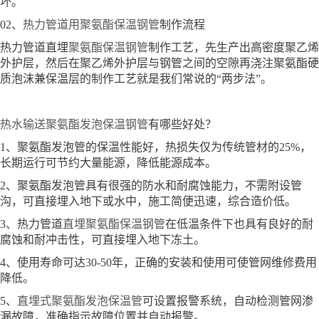
坏。
02、
热力管道用聚氨酯保温钢管
制作流程
热力管道直埋
聚氨酯保温钢管
制作工艺，先生产出高密度聚乙烯
外护层，然后在聚乙烯外护层与钢管之间的空隙再浇注聚氨酯硬
质泡沫兼保温层的制作工艺就是我们常说的“两步法”。
热水输送聚氨酯发泡保温钢管
有哪些好处？
1、聚氨酯发泡管的保温性能好，热损失仅为传统管材的25%，
长期运行可节约大量能源，降低能源成本。
2、聚氨酯发泡管具有很强的防水和耐腐蚀能力，不需附设管
沟，可直接埋入地下或水中，施工简便迅速，综合造价低。
3、热力管道
直埋聚氨酯保温钢管
在低温条件下也具有良好的耐
腐蚀和耐冲击性，可直接埋入地下冻土。
4、使用寿命可达30-50年，正确的安装和使用可使管网维修费用
降低。
5、
直埋式聚氨酯发泡保温管
可设置报警系统，自动检测管网渗
漏故障，准确指示故障位置并自动报警。