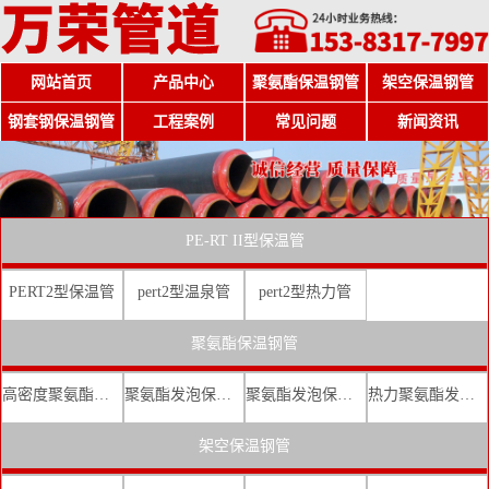
网站首页
产品中心
聚氨酯保温钢管
架空保温钢管
钢套钢保温钢管
工程案例
常见问题
新闻资讯
PE-RT II型保温管
PERT2型保温管
pert2型温泉管
pert2型热力管
聚氨酯保温钢管
高密度聚氨酯发泡保温钢管
聚氨酯发泡保温钢管厂家
聚氨酯发泡保温钢管价格
热力聚氨酯发泡直埋保温钢管
架空保温钢管