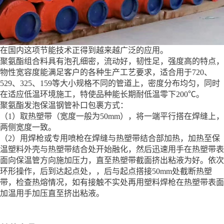
在国内这项节能技术正得到越来越广泛的应用。
聚氨酯组合料具有泡孔细密，流动好，韧性足，强度高的特点，
物性宽容度能满足客户的各种生产工艺要求，适合用于720、
529、325、159等大小规格不同的管道上，密度分布均匀，同时
在适应低温环境施工，特使品种能长期耐低温零下200℃。
聚氨酯发泡保温钢管补口包裹方式：
（1）取热塑带（宽度一般为50mm），将一端平行搭在焊缝上，
两侧宽度一致。
（2）用焊枪或专用喷枪在焊缝与热塑带结合部加热，加热至保
温塑料外壳与热塑带结合处开始融化，然后迅速用手在热塑带表
面向保温管方向施加压力，直至热塑带截面挤出粘液为好。依次
环形操作，后到达起点处，，后与起点搭接50mm处截断热塑
带，检查热熔情况，如有接触不实处再用塑料焊枪在热塑带表面
加温用手加压直至挤出粘液。