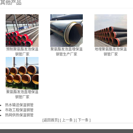
其他产品
预制聚氨酯发泡保温
聚氨酯发泡直埋保温
地埋聚氨酯发泡保温
钢管厂家
钢管生产厂家
钢管厂家
聚氨酯发泡直埋保温
钢管厂家
热水输送保温钢管
市政工程保温钢管
热网供热保温钢管
[
返回首页
] [
上一条
] [
下一条
]