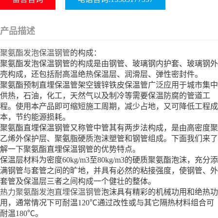
产品描述
聚氨酯发泡保温钢管
的构成：
聚氨酯发泡保温钢管的构成是由钢管、玻璃钢内护套、玻璃钢外
壳构成，还包括耐高温绝热保温层、润滑层、弹性密封件。
聚氨酯预制直埋保温管架空镀锌铁皮保温管广泛应用于城市集中
供热，石油，化工，天然气以及制冷等需要保温防腐的管道工
程。使用本产品即可缩短施工周期，减少占地，又可降低工程成
本，节约能源损耗。
聚氨酯直埋保温钢管又称管中管其有两步法构成，是由高密度聚
乙烯外保护层、聚氨脂硬质泡沫塑管和钢管组成。下面我们来了
解一下聚氨酯直埋保温钢管的优势特点。
保温层材料为密度60kg/m3至80kg/m3的硬质聚氨酯泡沫，充分添
满钢管与套管之间的旷地，并具有必然的粘接强度，使钢管、外
套管及保温层三者之间构成一个健壮的整体。
热力聚氨酯发泡直埋保温钢管
泡沫具有精彩的机械功用和绝热功
用，通常情况下可耐温120℃通过改性或与其它隔热材料组合可
耐温180℃。