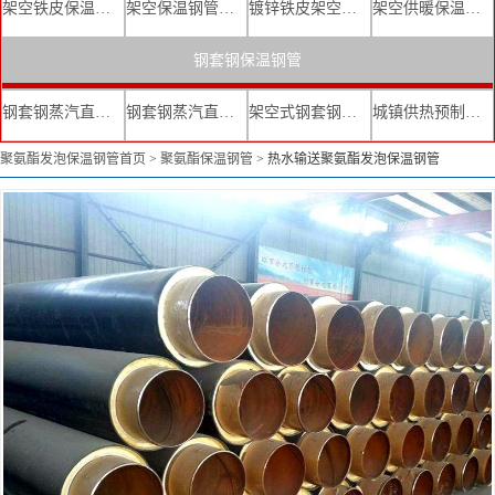
架空铁皮保温钢管
架空保温钢管厂家
镀锌铁皮架空保温管
架空供暖保温钢管
钢套钢保温钢管
钢套钢蒸汽直埋复合保温管
钢套钢蒸汽直埋保温管厂家
架空式钢套钢保温管
城镇供热预制直埋蒸汽保温管
聚氨酯发泡保温钢管首页
>
聚氨酯保温钢管
>
热水输送聚氨酯发泡保温钢管