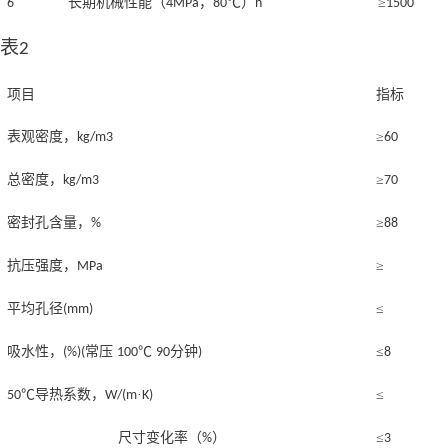
长期机械性能（
，
℃）
≥
6
4MPa
80
h
1500
表
2
项目
指标
表观密度，
≥
kg/m3
60
总密度，
≥
kg/m3
70
密封孔含量，
≥
%
88
抗压强度，
≥
MPa
平均孔径
≤
(mm)
吸水性，
常压
℃
分钟
≤
(%)(
100
90
)
8
℃导热系数，
·
≤
50
W/(m
K)
尺寸变化率（
）
≤
%
3