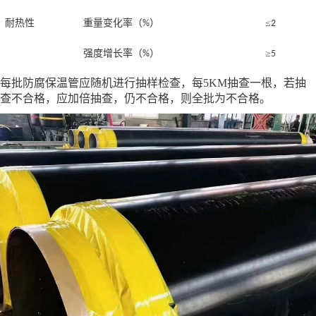
耐热性
重量变化率（
）
≤
%
2
强度增长率（
）
≥
%
5
每批防腐保温管应随机进行抽样检查，每5KM抽查一根，若抽
查不合格，应加倍抽查，仍不合格，则全批为不合格。