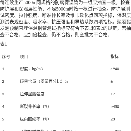
每连续生产5000m同规格的防腐保温管为一组应抽查一根，检查
防护层和保温层性能，不足5000m时按一根进行抽查。防护层测
试密度、拉伸强度、断裂伸长率及维卡软化点四项指标，保温层
测试表观密度、吸水率、抗压强度和导热系数四项指标。
聚氨酯
发泡预制直埋保温钢管
测试指标应符合下表1和表2的规定，若抽
查不合格，应加倍检查，仍不合格，则全批为不合格。
表1
序号
项目
指标
密度，
≥
1
kg/m3
940
碳黑含量（质量百分比）
±
2
%
拉伸屈服强度
3
19
断裂伸长率（
）
≥
4
%
450
纵向回缩率（
）
≤
5
%
3