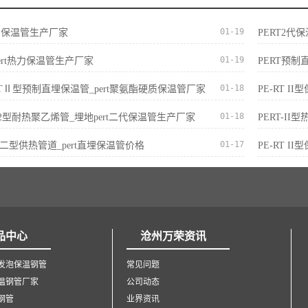
01-19
t热力保温管生产厂家
PERT2代
01-19
ert热力保温管生产厂家
PERT预制
01-18
E-RTⅡ型预制直埋保温管_pert聚氨酯硬质保温管厂家
PE-RT 
01-18
ert2型耐热聚乙烯管_埋地pert二代保温管生产厂家
PERT-I
01-17
ERT二型供热管道_pert直埋保温管价格
PE-RT I
品中心
沧州万荣资讯
发泡保温钢管
常见问题
温钢管厂家
公司动态
钢管
业界资讯