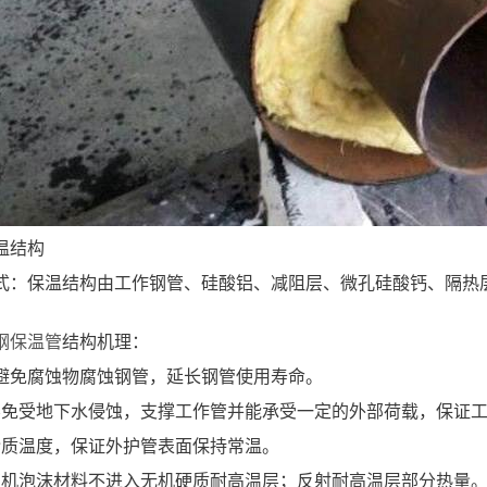
温结构
式：保温结构由工作钢管、硅酸铝、减阻层、微孔硅酸钙、隔热
钢保温管
结构机理：
避免腐蚀物腐蚀钢管，延长钢管使用寿命。
温层免受地下水侵蚀，支撑工作管并能承受一定的外部荷载，保证
证介质温度，保证外护管表面保持常温。
证有机泡沫材料不进入无机硬质耐高温层；反射耐高温层部分热量