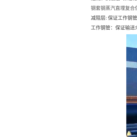
钢套钢蒸汽直埋复合
减阻层: 保证工作钢
工作钢管：保证输送