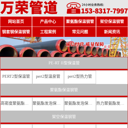
网站首页
产品中心
聚氨酯保温钢管
架空保温钢管
钢套钢保温钢管
工程案例
常见问题
新闻资讯
PE-RT II型保温管
PERT2型保温管
pert2型温泉管
pert2型热力管
聚氨酯保温钢管
高密度聚氨酯发泡保温钢管
聚氨酯发泡保温钢管厂家
聚氨酯发泡保温钢管价格
热力聚氨酯发泡直埋保温钢管
架空保温钢管