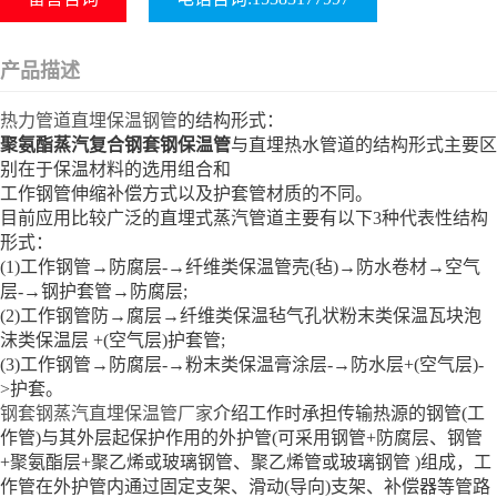
产品描述
热力管道直埋保温钢管
的结构形式：
聚氨酯蒸汽复合钢套钢保温管
与直埋热水管道的结构形式主要区
别在于保温材料的选用组合和
工作钢管伸缩补偿方式以及护套管材质的不同。
目前应用比较广泛的直埋式蒸汽管道主要有以下3种代表性结构
形式：
(1)工作钢管→防腐层-→纤维类保温管壳(毡)→防水卷材→空气
层-→钢护套管→防腐层;
(2)工作钢管防→腐层→纤维类保温毡气孔状粉末类保温瓦块泡
沫类保温层 +(空气层)护套管;
(3)工作钢管→防腐层-→粉末类保温膏涂层-→防水层+(空气层)-
>护套。
钢套钢蒸汽直埋保温管厂家
介绍工作时承担传输热源的钢管(工
作管)与其外层起保护作用的外护管(可采用钢管+防腐层、钢管
+聚氨酯层+聚乙烯或玻璃钢管、聚乙烯管或玻璃钢管 )组成，工
作管在外护管内通过固定支架、滑动(导向)支架、补偿器等管路