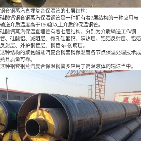
钢套钢蒸汽直埋复合保温管
的七层结构：
硅酸钙钢套钢蒸汽保温钢管是一种拥有着7层结构的一种应用与
输送介质温度高于150度以上介质的保温钢管。
硅酸钙蒸汽保温直埋管
有着七层结构，分别为介质输送工作钢
管、硅酸铝、减阻层、微孔硅酸钙、隔热层、铝箔反射层、铝箔
反射层、外护钢管层、钢管3pe防腐层。
这种结构的聚氨酯蒸汽复合钢套钢保温管各节点保温处理技术成
熟且质量可靠。
这种
钢套钢蒸汽复合保温钢管
多应用于高温液体的输送当中。