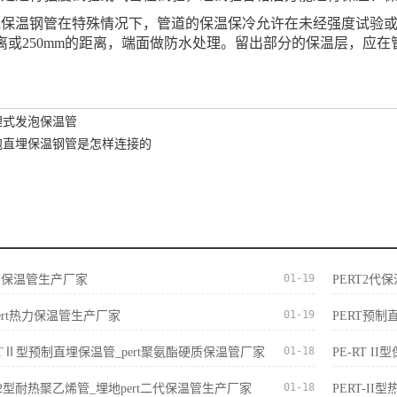
泡保温钢管在特殊情况下，管道的保温保冷允许在未经强度试验
离或250mm的距离，端面做防水处理。留出部分的保温层，应
。
埋式发泡保温管
泡直埋保温钢管是怎样连接的
01-19
t热力保温管生产厂家
PERT2代
01-19
ert热力保温管生产厂家
PERT预制
01-18
E-RTⅡ型预制直埋保温管_pert聚氨酯硬质保温管厂家
PE-RT 
01-18
ert2型耐热聚乙烯管_埋地pert二代保温管生产厂家
PERT-I