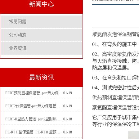
新闻中心
常见问题
聚氨酯发泡保温钢管
公司动态
01、在弯头的施工
业界资讯
02、
高密度聚氨酯发
与火焰直接接触，防
防腐层和保温层。
最新资讯
03、在弯头和接口
04、测试完密封性
PERT预制直埋保温管_pert热力保温管生产厂家
01-19
供热预制直埋保温钢
PERT2代保温管-pert热力保温管生产厂家
01-19
聚氨酯直埋保温管适合
它广泛应用于城市集
PERT-II型热力管道_pert2型耐热聚乙烯管_埋地pert二代保温管生产厂家
01-18
等行业的保温保冷工
PE-RT II型保温管_PE-RTⅡ型预制直埋保温管_pert聚氨酯硬质保温管厂家
01-18