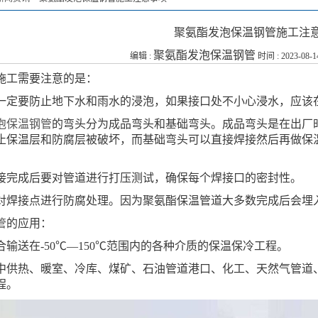
聚氨酯发泡保温钢管施工注
聚氨酯发泡保温钢管
编辑 :
时间 : 2023-08-1
施工需要注意的是：
中一定要防止地下水和雨水的浸泡，如果接口处不小心浸水，应该
泡保温钢管
的弯头分为成品弯头和基础弯头。成品弯头是在出厂
止保温层和防腐层被破坏，而基础弯头可以直接焊接然后再做保
焊接完成后要对管道进行打压测试，确保每个焊接口的密封性。
后对焊接点进行防腐处理。因为聚氨酯保温管道大多数完成后会埋
管
的应用：
输送在-50℃—150℃范围内的各种介质的保温保冷工程。
中供热、暖室、冷库、煤矿、石油管道港口、化工、天然气管道
程。