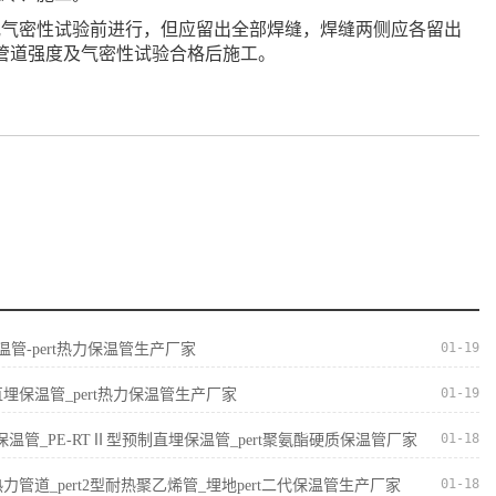
或气密性试验前进行，但应留出全部焊缝，焊缝两侧应各留出
在管道强度及气密性试验合格后施工。
01-19
保温管-pert热力保温管生产厂家
01-19
直埋保温管_pert热力保温管生产厂家
01-18
II型保温管_PE-RTⅡ型预制直埋保温管_pert聚氨酯硬质保温管厂家
01-18
I型热力管道_pert2型耐热聚乙烯管_埋地pert二代保温管生产厂家