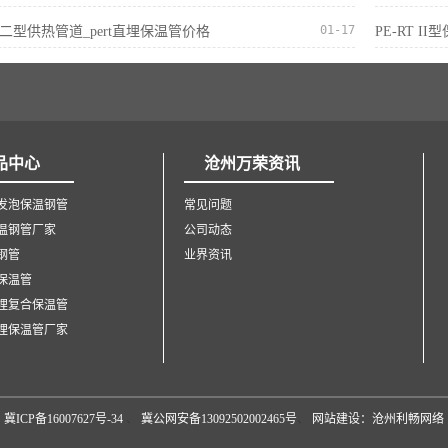
01-17
ERT二型供热管道_pert直埋保温管价格
PE-RT I
品中心
沧州万荣资讯
发泡保温钢管
常见问题
温钢管厂家
公司动态
钢管
业界资讯
保温管
埋复合保温管
埋保温管厂家
冀ICP备16007627号-34
、
冀公网安备13092502002465号
、
网站建设：沧州利畅网络