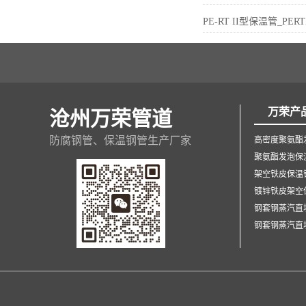
PE-RT II型保温管_P
万荣产
沧州万荣管道
防腐钢管、保温钢管生产厂家
高密度聚氨酯
聚氨酯发泡保
架空铁皮保温
镀锌铁皮架空
钢套钢蒸汽直
钢套钢蒸汽直