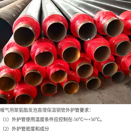
暖气用聚氨酯发泡直埋保温钢管
外护管要求：
（1）外护管使用温度条件应控制在-50℃～+50℃。
（2）外护管密度和成分