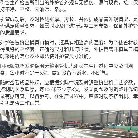
引管生产检查所引出的外护管外观有无损伤、漏气现象，接口保
持干净、平整、无油污、杂质。
引管成功后，及时检测壁厚、周长，并依据成品管外观情况，是
否满足质量要求，如需时要及时进行调整工艺参数，保证外护管
的质量要求。
外护管被挤出模具口模时，还具有相当高的温度；为了使管材获
得良好的平整度、正确的尺寸和几何形状，外护管离开模具口模
时采用内定心及冷却法使外护管尺寸准确。
国标聚氨酯发泡保温无缝钢管
机人组员在生厂过程中应及时观
察，每小时不少于5次，做到设备不断水、不断气。
随时查看成品外观，应根据实际情况及时调整挤出机工艺参数，
控制周长及壁厚，每100米不少于8次。发现问题及时调整并作记
录有据可查，以备参考。在生产过程中，应随时观察挤出机、牵
引机是否工作正常。