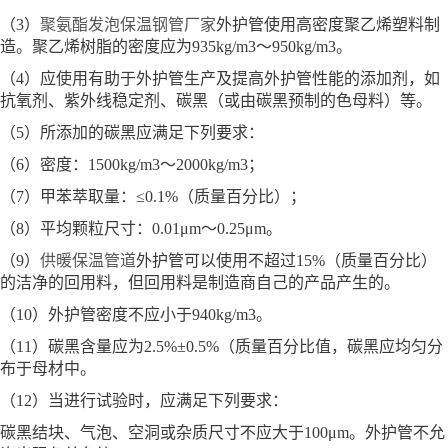
（3）
聚氨酯发泡保温钢管厂家
外护管使用高密度聚乙烯塑料制
造。聚乙烯树脂的密度应为935kg/m3～950kg/m3。
（4）应使用有助于外护管生产及提高外护管性能的添加剂，如
抗氧剂、紫外线稳定剂、碳黑（或由碳黑预制的色母料）等。
（5）所添加的碳黑应满足下列要求：
（6）密度：1500kg/m3～2000kg/m3；
（7）甲苯萃取量：≤0.1%（质量百分比）；
（8）平均颗粒尺寸：0.01μm～0.25μm。
（9）
供暖保温管道
外护管可以使用不超过15%（质量百分比）
的洁净的回用料，但回用料是制造商自己的产品产生的。
（10）外护管密度不应小于940kg/m3。
（11）碳黑含量应为2.5%±0.5%（质量百分比值，碳黑应均匀分
布于母材中。
（12）当进行试验时，应满足下列要求：
碳黑结块、气泡、空洞或杂质尺寸不应大于100μm。外护管不允