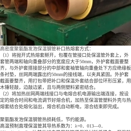
高密度聚氨酯发泡保温钢管
补口热熔套方式：
（1）将抛开式热熔套掰开，包覆在管接口处保温管外套上，外
套管两端和轴向重叠部分的宽度应大于50mm，外护套截面要整
齐，与外护套搭接部分的中部和套袖管轴向重叠处下方应绝缘板
条衬垫，丝网两端露出约50mm的接线端，以夹具紧固。外护套
截面要整齐，用打包带把补口和保温外套结合部位环形压紧，用
木锤轻敲，边敲边紧，且与两侧塑料紧密结合。
（2）将加热丝网两端线接口与电熔合机电源输出端连接，按设
定的熔合时间和电流调节好熔合机，加热至保温管塑料外壳与热
熔套结合处熔化溢出，熔合机自动断电，溶合结束即完成。
聚氨酯发泡保温钢管热损耗低，节约能源。
高温预制直埋保温管其导热系数为：λ=0．013—0．