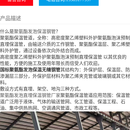
产品描述
什么是
聚氨酯发泡保温钢管
？
聚氨酯保温管道，全称：高密度聚乙烯塑料外护聚氨酯泡沫预制
直埋保温管，由输送介质的工作钢管、聚氨酯保温层、聚乙烯塑
料外护管，通过设备依次向外结合而成。
高密度聚乙烯塑料外护聚氨酯泡沫预制直埋保温管 以其优良的
性能，方便的施工及使用年限长而倍受人们欢迎。
国标聚氨酯发泡保温无缝钢管
其结构为：外保护层、保温层、防
渗漏层三部分，外保护层材料为聚乙烯夹克管或玻璃钢或其它材
料。
敷设方式有直埋、架空、地沟三种方式。
聚氨酯发泡直埋保温钢管厂家
聚氨酯保温管道应用范围：保温管
道广泛用于液体、气体的输送管网、化工管道、保温工程、石
油、集中供热热网、空调通风管道、市政工程等。