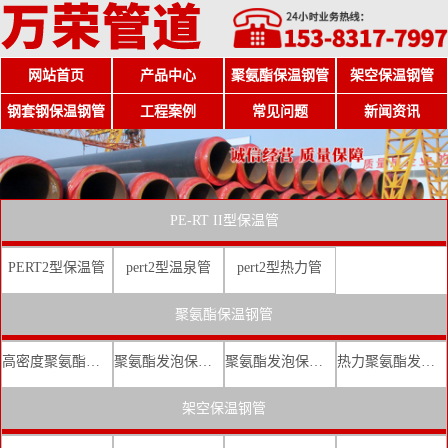
网站首页
产品中心
聚氨酯保温钢管
架空保温钢管
钢套钢保温钢管
工程案例
常见问题
新闻资讯
PE-RT II型保温管
PERT2型保温管
pert2型温泉管
pert2型热力管
聚氨酯保温钢管
高密度聚氨酯发泡保温钢管
聚氨酯发泡保温钢管厂家
聚氨酯发泡保温钢管价格
热力聚氨酯发泡直埋保温钢管
架空保温钢管