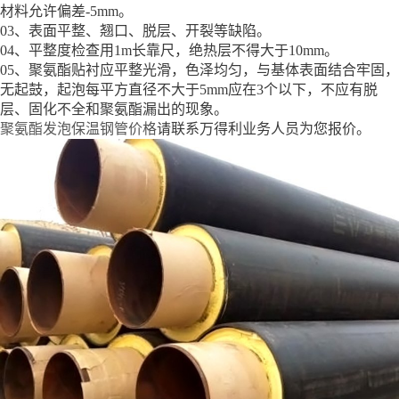
材料允许偏差-5mm。
03、表面平整、翘口、脱层、开裂等缺陷。
04、平整度检查用1m长靠尺，绝热层不得大于10mm。
05、聚氨酯贴衬应平整光滑，色泽均匀，与基体表面结合牢固，
无起鼓，起泡每平方直径不大于5mm应在3个以下，不应有脱
层、固化不全和聚氨酯漏出的现象。
聚氨酯发泡保温钢管价格
请联系万得利业务人员为您报价。