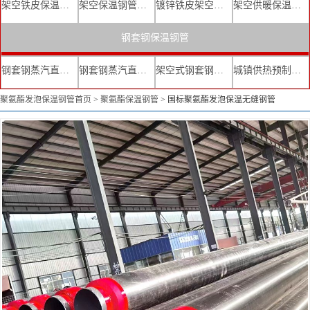
架空铁皮保温钢管
架空保温钢管厂家
镀锌铁皮架空保温管
架空供暖保温钢管
钢套钢保温钢管
钢套钢蒸汽直埋复合保温管
钢套钢蒸汽直埋保温管厂家
架空式钢套钢保温管
城镇供热预制直埋蒸汽保温管
聚氨酯发泡保温钢管首页
>
聚氨酯保温钢管
>
国标聚氨酯发泡保温无缝钢管