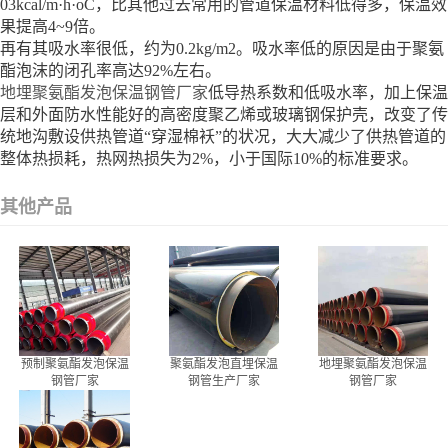
03kcal/m·h·oC，比其他过去常用的管道保温材料低得多，保温效
果提高4~9倍。
再有其吸水率很低，约为0.2kg/m2。吸水率低的原因是由于聚氨
酯泡沫的闭孔率高达92%左右。
地埋聚氨酯发泡保温钢管厂家
低导热系数和低吸水率，加上保温
层和外面防水性能好的高密度聚乙烯或玻璃钢保护壳，改变了传
统地沟敷设供热管道“穿湿棉袄”的状况，大大减少了供热管道的
整体热损耗，热网热损失为2%，小于国际10%的标准要求。
其他产品
预制聚氨酯发泡保温
聚氨酯发泡直埋保温
地埋聚氨酯发泡保温
钢管厂家
钢管生产厂家
钢管厂家