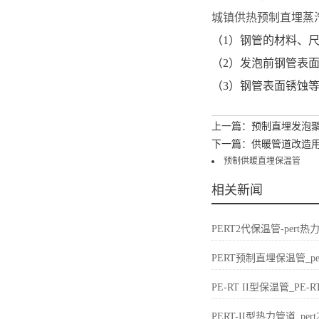
城镇供热预制直埋蒸
（1）钢管的材料、尺寸公差
（2）发泡前钢管表
（3）钢管表面锈蚀等级应
上一篇：预制直埋发泡
下一篇：供暖管道改造
预制供暖直埋保温管
相关新闻
PERT2代保温管-per
PERT预制直埋保温管_p
PE-RT II型保温管_P
PERT-II型热力管道_p