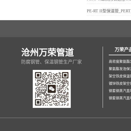
PE-RT II型保温管_P
万荣产
沧州万荣管道
防腐钢管、保温钢管生产厂家
高密度聚氨酯
聚氨酯发泡保
架空铁皮保温
镀锌铁皮架空
钢套钢蒸汽直
钢套钢蒸汽直