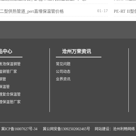
01-17
ERT二型供热管道_pert直埋保温管价格
PE-RT I
品中心
沧州万荣资讯
发泡保温钢管
常见问题
温钢管厂家
公司动态
钢管
业界资讯
保温管
埋复合保温管
埋保温管厂家
冀ICP备16007627号-34
、
冀公网安备13092502002465号
、
网站建设：沧州利畅网络