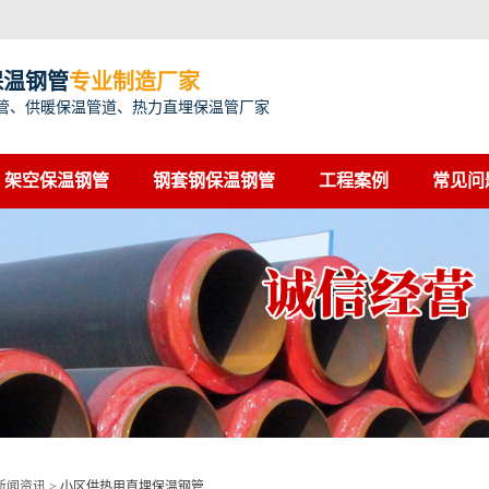
保温钢管
专业制造厂家
管、供暖保温管道、热力直埋保温管厂家
架空保温钢管
钢套钢保温钢管
工程案例
常见问
新闻资讯
>
小区供热用直埋保温钢管