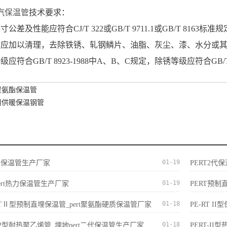
汽保温管
技术要求：
及性能应符合CJ/T 322或GB/T 9711.1或GB/T 8163标准
面应加以清理，去除铁锈、轧钢鳞片、油脂、灰尘、漆、水分或
符合GB/T 8923-1988中A、B、C规定，除锈等级应符合GB/T 89
聚氨酯保温管
用供暖保温钢管
01-19
t热力保温管生产厂家
PERT2代
01-19
ert热力保温管生产厂家
PERT预制
01-18
E-RTⅡ型预制直埋保温管_pert聚氨酯硬质保温管厂家
PE-RT 
01-18
ert2型耐热聚乙烯管_埋地pert二代保温管生产厂家
PERT-I