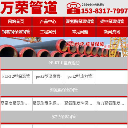
网站首页
产品中心
聚氨酯保温钢管
架空保温钢管
钢套钢保温钢管
工程案例
常见问题
新闻资讯
PE-RT II型保温管
PERT2型保温管
pert2型温泉管
pert2型热力管
聚氨酯保温钢管
高密度聚氨酯发泡保温钢管
聚氨酯发泡保温钢管厂家
聚氨酯发泡保温钢管价格
热力聚氨酯发泡直埋保温钢管
架空保温钢管