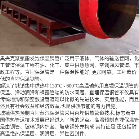
黑夹克
聚氨酯发泡保温钢管
广泛用于液体、气体的输送管网，化
工管道保温工程石油、化工、集中供热热网、空调通风管道、市
政工程等。直埋保温管是一种保温性能好, 更加可靠，工程造价
低的直埋保温钢管。
解决了城镇集中供热中130°C - 600°C高温输热用直埋保温钢管的
保温、滑动润滑和裸露管端的防水问题。直埋保温钢管不仅具有
传统地沟和架空敷设管道难以比拟的先进技术、实用性能，而且
还具有社会效益和经济效益,也是供热节能的有力措施。
城镇供热预制直埋蒸汽保温管
采用直埋供热管道技术,标志着中
国供热管道技术发展已经进入了新的起点。高温预制直埋保温管
是由钢管、玻璃钢内护套、玻璃钢外壳构成,其特征是:还包括耐
高温绝热保温层、润滑层、弹性密封件。