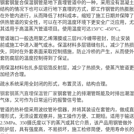
钢套钢复合保温钢管是地下直埋管道中的一种，采用没有混凝土
结构的情况下也可以进行地下直埋的方式，即工作钢管的热膨胀
在外管内进行，从而降低了材料成本，缩短了施工日期并保障了
供热管道的安全性，可以在不同温度环境下更安全广泛应用，尤
其适用于高温蒸汽管道项目。使用温度可达150"C -450°C。
管道端口一般选用聚乙烯薄膜或三层PE冷缠带密封，防止安装
前或施工中进入潮气或水。保温材料多层错缝包扎，减少了热损
失，同时在外套表面采取控制措施，防止冷桥的产生，从而使外
套防腐层的温度控制得到了保证。
用保温材料包扎多层铝箔反射层，减少了热损失，使蒸汽管道更
加经济合理。
疏水系统采用全封闭的形式，布置灵活，结构合理。
钢套钢蒸汽直埋保温管厂家
钢套管上的排潮管既能及时排出潮湿
气体，又可作为日常运行的报警信号管。
管道的热补偿采用波纹管补偿器，并将其装设在套管内，做成直
埋形式，无须设置观察井，施工操作方便、工期短。适用于输送
2.5MPa、350摄氏度以下的蒸汽或其它介质，该产品用钢管做外
防护层，具有强度高，不易损坏，施工检修简便，使用寿命长的