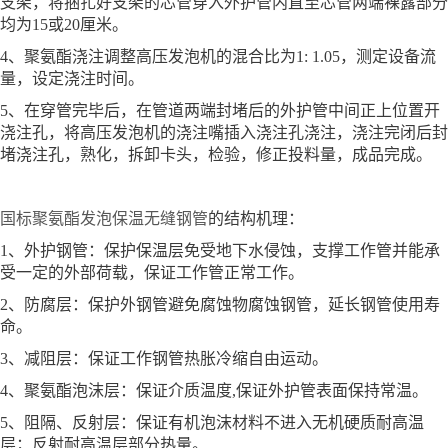
支架，将捆扎好支架的芯管穿入外护管内直至芯管两端裸露部分
均为15或20厘米。
4、聚氨酯浇注调整高压发泡机的混合比为1: 1.05，测定设备流
量，设定浇注时间。
5、在穿管完毕后，在管道两端封堵后的外护管中间正上位置开
浇注孔，将高压发泡机的浇注嘴插入浇注孔浇注，浇注完闭后封
堵浇注孔，熟化，拆卸卡头，检验，修正投料量，成品完成。
国标聚氨酯发泡保温无缝钢管
的结构机理：
1、外护钢管：保护保温层免受地下水侵蚀，支撑工作管并能承
受一定的外部荷载，保证工作管正常工作。
2、防腐层：保护外钢管避免腐蚀物腐蚀钢管，延长钢管使用寿
命。
3、减阻层：保证工作钢管热胀冷缩自由运动。
4、聚氨酯泡沫层：保证介质温度,保证外护管表面保持常温。
5、阻隔、反射层：保证有机泡沫材料不进入无机硬质耐高温
层；反射耐高温层部分热量。