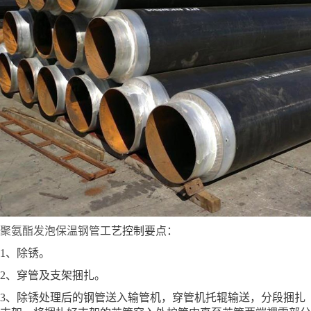
聚氨酯发泡保温钢管
工艺控制要点：
1、除锈。
2、穿管及支架捆扎。
3、除锈处理后的钢管送入输管机，穿管机托辊输送，分段捆扎