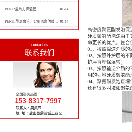
PERT2型热力保温管
01-14
PERTII型温泉管，实现温泉供暖设备革新
01-14
高密度聚氨酯发泡保
硬质聚氨酯泡沫由于
命更长的优点。复合
contact us
01、按照输送介质
联系我们
02、按照外护层的
护层直埋保温管；
03、按照输送介质
用的埋地硬质聚氨酯
04、
聚氨酯发泡直埋
还有很多叫法如聚氨