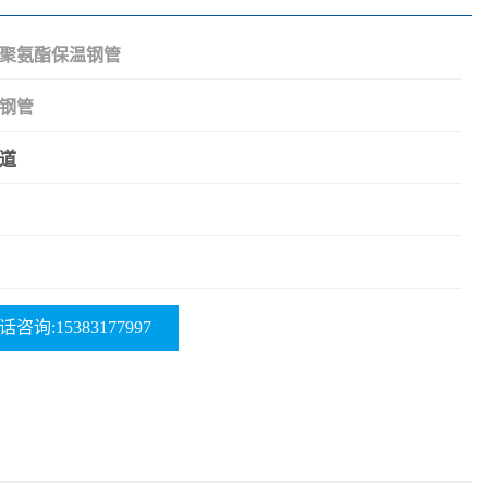
聚氨酯保温钢管
钢管
道
话咨询:15383177997