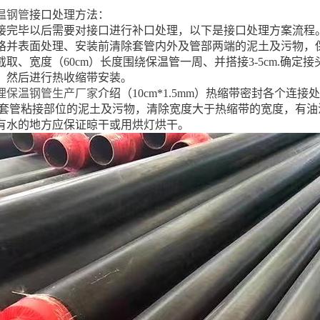
温钢管
接口处理方法：
接完毕以后需要对接口进行补口处理，以下是接口处理方案流程
格并表面处理、安装前清除套管内外及管部两端的泥土及污物，
取、宽度（60cm）长度围绕保温管一周、并搭接3-5cm.确
，然后进行热收缩带安装。
埋保温钢管生产厂家
介绍（10cm*1.5mm）热缩带密封各个连
外套管粘接部位的泥土及污物，清除宽度大于热缩带的宽度，有
有水的地方应保证晾干或用烘灯烘干。