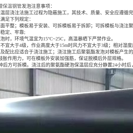
埋保温钢管
发泡注意事项：
保温层浇注法施工过程为隐蔽施工，其技术、质量、安全应遵循
应满足下列规定：
板面平整；模板易于安装、可拆模板易于拆卸；可拆模板与浇注
稳定、牢靠;
泡时，环境气温宜为15°C~25C，高温暴晒下严禁作业。
不宜大于4级，作业高度大于15m时风力不宜大于3级；相对湿度
料及配比应适合于浇注施工；浇注施工后聚氨酯发泡对模板产生
鼓胀作用力，可在模板外安装加强筋，保证脱模后外层规格。
0分钟后方可拆模。浇注后的聚氨酯硬泡保温层应充分静置24小时