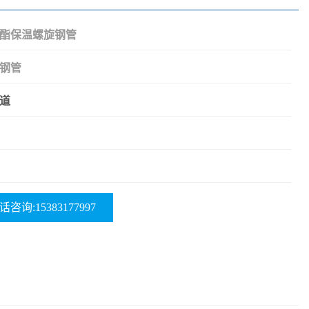
酯保温螺旋钢管
钢管
道
话咨询:15383177997