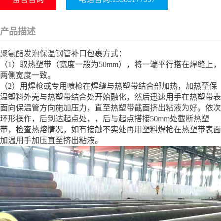
产品描述
聚氨酯发泡保温钢管
补口包裹方式：
（1）取热塑带（宽度一般为50mm），将一端平行搭在焊缝上，
两侧宽度一致。
（2）用焊枪或专用喷枪在焊缝与热塑带结合部加热，加热至保
温塑料外壳与热塑带结合处开始融化，然后迅速用手在热塑带表
面向保温管方向施加压力，直至热塑带截面挤出粘液为好。依次
环形操作，后到达起点处，，后与起点搭接50mm处截断热塑
带，检查热熔情况，如有接触不实处再用塑料焊枪在热塑带表面
加温用手加压直至挤出粘液。