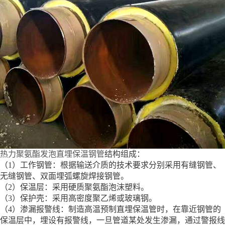
热力聚氨酯发泡直埋保温钢管
结构组成：
（1）工作钢管：根据输送介质的技术要求分别采用有缝钢管、
无缝钢管、双面埋弧螺旋焊接钢管。
（2）保温层：采用硬质聚氨酯泡沫塑料。
（3）保护壳：采用高密度聚乙烯或玻璃钢。
（4）渗漏报警线：制造高温预制直埋保温管时，在靠近钢管的
保温层中，埋设有报警线，一旦管道某处发生渗漏，通过警报线