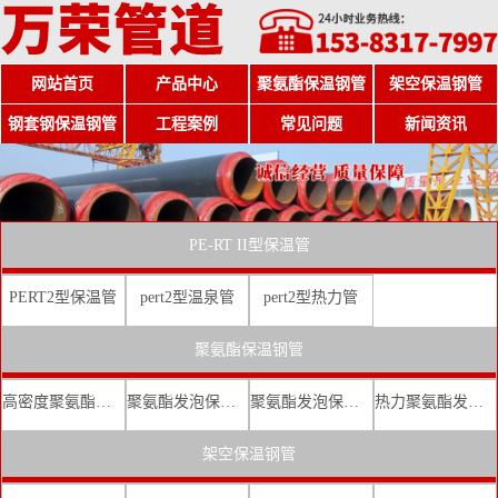
网站首页
产品中心
聚氨酯保温钢管
架空保温钢管
钢套钢保温钢管
工程案例
常见问题
新闻资讯
PE-RT II型保温管
PERT2型保温管
pert2型温泉管
pert2型热力管
聚氨酯保温钢管
高密度聚氨酯发泡保温钢管
聚氨酯发泡保温钢管厂家
聚氨酯发泡保温钢管价格
热力聚氨酯发泡直埋保温钢管
架空保温钢管