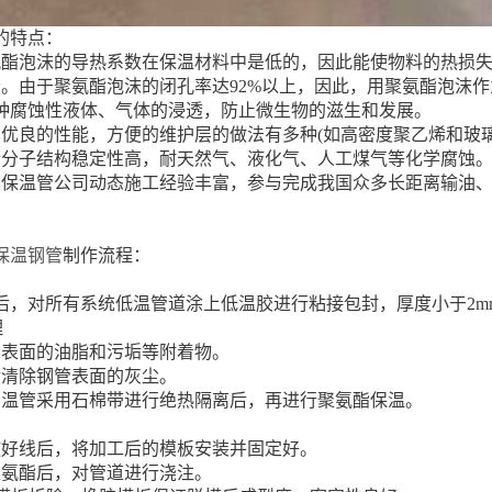
的特点：
氨酯泡沫的导热系数在保温材料中是低的，因此能使物料的热损
老。由于聚氨酯泡沫的闭孔率达92%以上，因此，用聚氨酯泡沫
种腐蚀性液体、气体的浸透，防止微生物的滋生和发展。
其优良的性能，方便的维护层的做法有多种(如高密度聚乙烯和玻
烯分子结构稳定性高，耐天然气、液化气、人工煤气等化学腐蚀
保温管公司动态施工经验丰富，参与完成我国众多长距离输油、输气、
保温钢管
制作流程：
完后，对所有系统低温管道涂上低温胶进行粘接包封，厚度小于2m
理
管表面的油脂和污垢等附着物。
后清除钢管表面的灰尘。
高温管采用石棉带进行绝热隔离后，再进行聚氨酯保温。
放好线后，将加工后的模板安装并固定好。
聚氨酯后，对管道进行浇注。