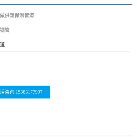
做供暖保温管道
钢管
道
话咨询:15383177997