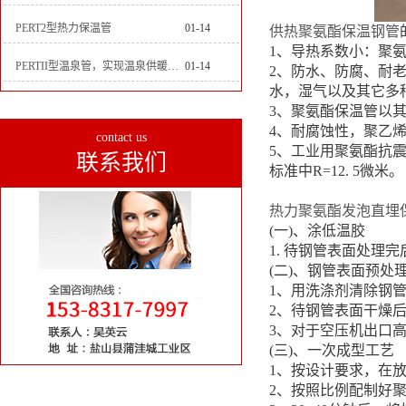
PERT2型热力保温管
01-14
供热聚氨酯保温钢管
1、导热系数小：聚
PERTII型温泉管，实现温泉供暖设备革新
01-14
2、防水、防腐、耐
水，湿气以及其它多
3、聚氨酯保温管以
4、耐腐蚀性，聚乙
contact us
5、工业用聚氨酯抗震
联系我们
标准中R=12. 5微米。
热力聚氨酯发泡直埋
(一)、涂低温胶
1. 待钢管表面处理
(二)、钢管表面预处
1、用洗涤剂清除钢
2、待钢管表面干燥
3、对于空压机出口
(三)、一次成型工艺
1、按设计要求，在
2、按照比例配制好