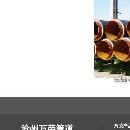
聚氨酯发
万荣产
沧州万荣管道