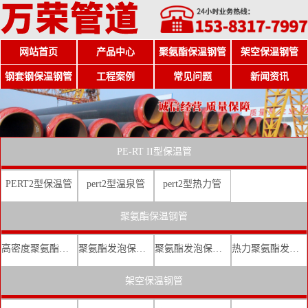
网站首页
产品中心
聚氨酯保温钢管
架空保温钢管
钢套钢保温钢管
工程案例
常见问题
新闻资讯
PE-RT II型保温管
PERT2型保温管
pert2型温泉管
pert2型热力管
聚氨酯保温钢管
高密度聚氨酯发泡保温钢管
聚氨酯发泡保温钢管厂家
聚氨酯发泡保温钢管价格
热力聚氨酯发泡直埋保温钢管
架空保温钢管