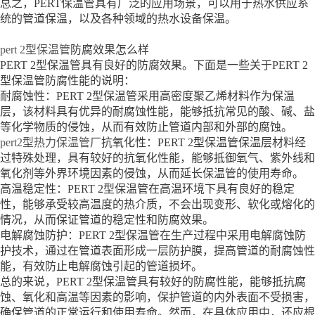
总之，PERT保温管具有广泛的应用场景，可以用于热水供应系
统的管道保温，以及各种领域的热水设备保温。
pert 2型保温管
防腐效果怎么样
PERT 2型保温管具有良好的防腐效果。下面是一些关于PERT 2
型保温管防腐性能的说明：
耐腐蚀性：PERT 2型保温管采用高密度聚乙烯材料作为保温
层，该材料具有优异的耐腐蚀性能，能够抵抗常见的酸、碱、盐
等化学物质的侵蚀，从而有效防止管道内部和外部的腐蚀。
pert2型热力保温管厂
抗氧化性：PERT 2型保温管保温层材料经
过特殊处理，具有较好的抗氧化性能，能够抵御氧气、紫外线和
氧化剂等外界环境因素的侵蚀，从而延长保温管的使用寿命。
高温稳定性：PERT 2型保温管在高温环境下具有良好的稳定
性，能够承受较高温度的热介质，不会出现变形、软化或熔化的
情况，从而保证管道的稳定性和防腐效果。
电解腐蚀防护：PERT 2型保温管在生产过程中采用电解腐蚀防
护技术，通过在管道表面形成一层防护膜，提高管道的耐腐蚀性
能，有效防止电解腐蚀引起的管道损坏。
总的来说，PERT 2型保温管具有较好的防腐性能，能够抵抗腐
蚀、氧化和高温等因素的影响，保护管道的内外表面不受损害，
确保管道的正常运行和使用寿命。然而，在具体应用中，还应根