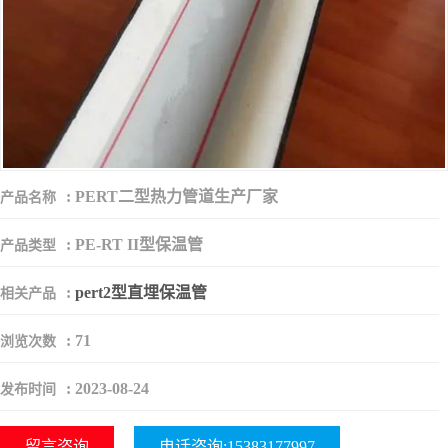
:
PERT二型热力管道生产厂家
产品名称
:
PE-RT II型保温管
产品类型
:
pert2型直埋保温管
相关产品
:
71
浏览次数
:
2023-08-24
发布时间
留言咨询
电话咨询:15383177997