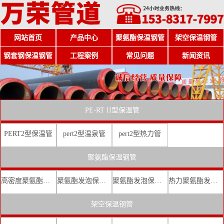
网站首页
产品中心
聚氨酯保温钢管
架空保温钢管
钢套钢保温钢管
工程案例
常见问题
新闻资讯
PE-RT II型保温管
PERT2型保温管
pert2型温泉管
pert2型热力管
聚氨酯保温钢管
高密度聚氨酯发泡保温钢管
聚氨酯发泡保温钢管厂家
聚氨酯发泡保温钢管价格
热力聚氨酯发泡直埋保温钢管
架空保温钢管