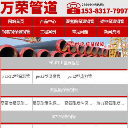
网站首页
产品中心
聚氨酯保温钢管
架空保温钢管
钢套钢保温钢管
工程案例
常见问题
新闻资讯
PE-RT II型保温管
PERT2型保温管
pert2型温泉管
pert2型热力管
聚氨酯保温钢管
高密度聚氨酯发泡保温钢管
聚氨酯发泡保温钢管厂家
聚氨酯发泡保温钢管价格
热力聚氨酯发泡直埋保温钢管
架空保温钢管