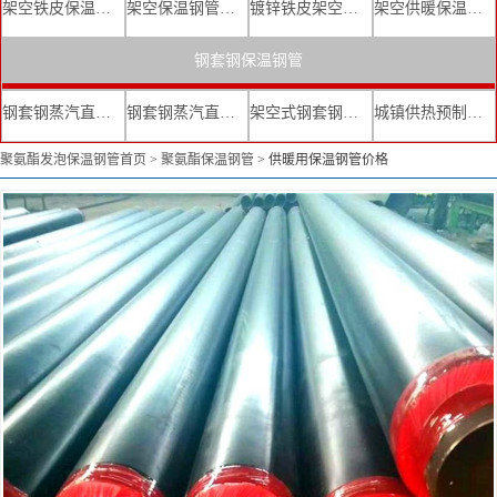
架空铁皮保温钢管
架空保温钢管厂家
镀锌铁皮架空保温管
架空供暖保温钢管
钢套钢保温钢管
钢套钢蒸汽直埋复合保温管
钢套钢蒸汽直埋保温管厂家
架空式钢套钢保温管
城镇供热预制直埋蒸汽保温管
聚氨酯发泡保温钢管首页
>
聚氨酯保温钢管
>
供暖用保温钢管价格