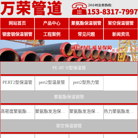
网站首页
产品中心
聚氨酯保温钢管
架空保温钢管
钢套钢保温钢管
工程案例
常见问题
新闻资讯
PE-RT II型保温管
PERT2型保温管
pert2型温泉管
pert2型热力管
聚氨酯保温钢管
高密度聚氨酯发泡保温钢管
聚氨酯发泡保温钢管厂家
聚氨酯发泡保温钢管价格
热力聚氨酯发泡直埋保温钢管
架空保温钢管