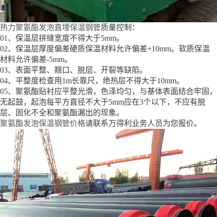
热力聚氨酯发泡直埋保温钢管
质量控制：
01、保温层拼缝宽度不得大于5mm。
02、保温层厚度偏差硬质保温材料允许偏差+10mm。软质保温
材料允许偏差-5mm。
03、表面平整、翘口、脱层、开裂等缺陷。
04、平整度检查用1m长靠尺，绝热层不得大于10mm。
05、聚氨酯贴衬应平整光滑，色泽均匀，与基体表面结合牢固，
无起鼓，起泡每平方直径不大于5mm应在3个以下，不应有脱
层、固化不全和聚氨酯漏出的现象。
聚氨酯发泡保温钢管价格
请联系万得利业务人员为您报价。