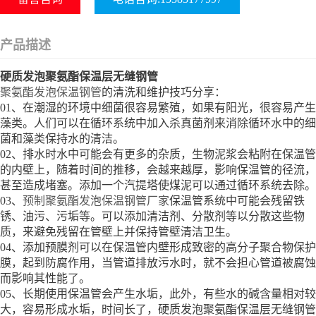
产品描述
硬质发泡聚氨酯保温层无缝钢管
聚氨酯发泡保温钢管
的清洗和维护技巧分享：
01、在潮湿的环境中细菌很容易繁殖，如果有阳光，很容易产生
藻类。人们可以在循环系统中加入杀真菌剂来消除循环水中的细
菌和藻类保持水的清洁。
02、排水时水中可能会有更多的杂质，生物泥浆会粘附在保温管
的内壁上，随着时间的推移，会越来越厚，影响保温管的径流，
甚至造成堵塞。添加一个汽提塔使煤泥可以通过循环系统去除。
03、
预制聚氨酯发泡保温钢管厂家
保温管系统中可能会残留铁
锈、油污、污垢等。可以添加清洁剂、分散剂等以分散这些物
质，来避免残留在管壁上并保持管壁清洁卫生。
04、添加预膜剂可以在保温管内壁形成致密的高分子聚合物保护
膜，起到防腐作用，当管道排放污水时，就不会担心管道被腐蚀
而影响其性能了。
05、长期使用保温管会产生水垢，此外，有些水的碱含量相对较
大，容易形成水垢，时间长了，硬质发泡聚氨酯保温层无缝钢管