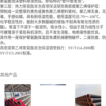
聚氨酯泡沫塑料原液而成，即俗称的“管中管发泡”。
第三层：热力
聚氨酯发泡直埋保温钢管
高密度聚乙烯保护层：
预制成一定壁厚的黑色或黄色聚乙烯塑料管材。聚乙烯无臭，无
毒，手感似蜡，具有耐低温性能，使用温度可达-70～-100℃，
化学稳定性好，能耐大多数酸碱的侵蚀(不耐具有氧化性质的
酸)，常温下不溶于一般溶剂，吸水性小，但由于其为线性分子
可缓慢溶于某些有机溶剂，且不发生溶胀，电绝缘性能优良。
其作用一是保护聚氨酯保温层免遭机械硬物破坏，二是防腐、防
水。
高密度聚乙烯聚氨酯发泡保温钢管
执行：SY/T114-2000和
SY/T115-2001标准。
其他产品