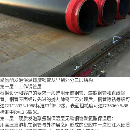
聚氨酯发泡保温螺旋钢管
从里到外分三层结构：
第一层：工作钢管层
根据设计和客户的要求一般选用无缝钢管、螺旋钢管和直缝钢
管。钢管表面经过先进的抛丸除锈工艺处理后，钢管除锈等级可
达GB/T8923-1988标准中的Sa2级，表面粗糙度可达GB6060.5-88
标准中R=12.5微米。
第二层：硬质发泡聚氨酯保温层无缝钢管聚氨酯保温层：
用高压发泡机在钢管与外护层之间形成的空腔中一次性注入硬质