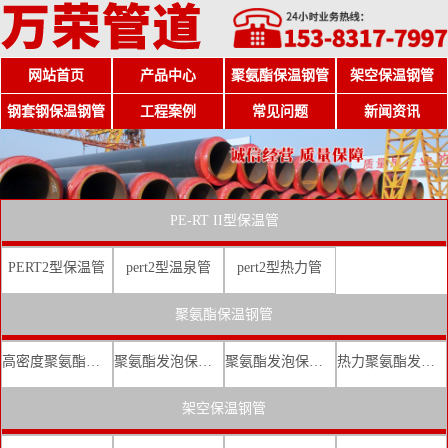
网站首页
产品中心
聚氨酯保温钢管
架空保温钢管
钢套钢保温钢管
工程案例
常见问题
新闻资讯
PE-RT II型保温管
PERT2型保温管
pert2型温泉管
pert2型热力管
聚氨酯保温钢管
高密度聚氨酯发泡保温钢管
聚氨酯发泡保温钢管厂家
聚氨酯发泡保温钢管价格
热力聚氨酯发泡直埋保温钢管
架空保温钢管