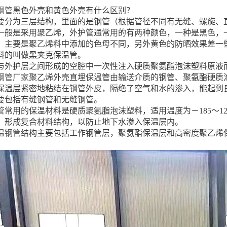
钢管
黑色外壳和黄色外壳有什么区别？
要分为三层结构，里面的是钢管（根据管径不同有无缝、螺旋、
一般是采用聚乙烯，外护管通常用的有两种颜色，一种是黑色，
，主要是聚乙烯料中添加的色母不同，另外黄色的防晒效果差一
料的叫做黑夹克保温管。
与外护层之间形成的空腔中一次性注入硬质聚氨酯泡沫塑料原液
钢管厂家
聚乙烯外壳直埋保温管由输送介质的钢管、聚氨酯硬质
保温层紧密地粘结在钢管外皮，隔绝了空气和水的渗入，能起到
要包括有缝钢管和无缝钢管。
管
常用的保温材料是硬质聚氨脂泡沫塑料，适用温度为－185～
，形成复合材料结构，以防止地下水渗入保温层内。
温钢管
结构主要包括工作钢管层，聚氨酯保温层和高密度聚乙烯