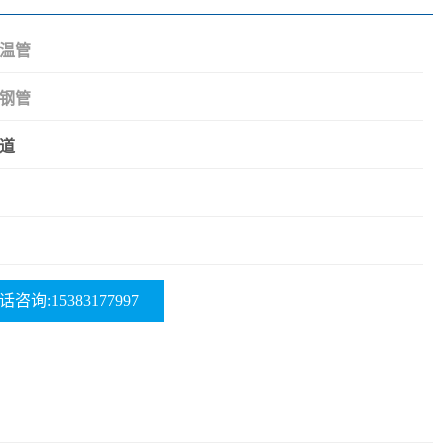
温管
钢管
道
话咨询:15383177997