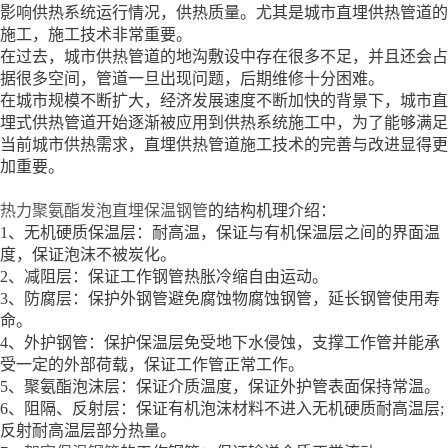
影响供热系统运行情况，供热质量。尤其是城市直埋供热管道的
施工，施工技术非常重要。
在过去，城市供热管道的地沟敷设中存在很多不足，并且还会占
据很多空间，管道一旦出现问题，后期维修十分困难。
在城市规模不断扩大，经济发展速度不断加快的背景下，城市直
埋式供热管道开始逐渐被应用到供热系统施工中，为了能够满足
当前城市供热需求，直埋供热管道施工技术的完善与改进显得更
加重要。
热力聚氨酯发泡直埋保温钢管
的结构机理介绍：
1、无机硬质保温层：耐高温，保证与有机保温层之间的界面温
度，保证泡沫不被炭化。
2、减阻层：保证工作钢管热胀冷缩自由运动。
3、防腐层：保护外钢管避免腐蚀物腐蚀钢管，延长钢管使用寿
命。
4、外护钢管：保护保温层免受地下水侵蚀，支撑工作管并能承
受一定的外部荷载，保证工作管正常工作。
5、聚氨酯泡沫层：保证介质温度，保证外护管表面保持常温。
6、阻隔、反射层：保证有机泡沫材料不进入无机硬质耐高温层;
反射耐高温层部分热量。