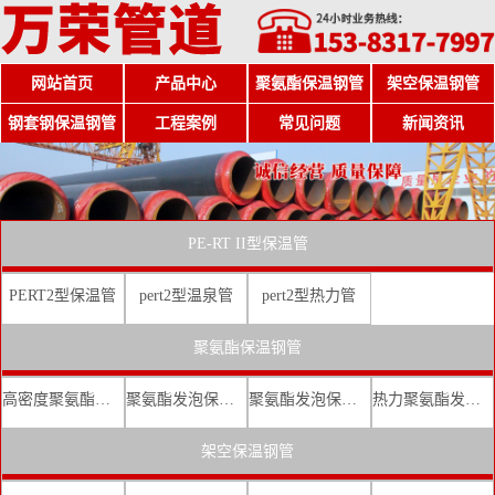
网站首页
产品中心
聚氨酯保温钢管
架空保温钢管
钢套钢保温钢管
工程案例
常见问题
新闻资讯
PE-RT II型保温管
PERT2型保温管
pert2型温泉管
pert2型热力管
聚氨酯保温钢管
高密度聚氨酯发泡保温钢管
聚氨酯发泡保温钢管厂家
聚氨酯发泡保温钢管价格
热力聚氨酯发泡直埋保温钢管
架空保温钢管