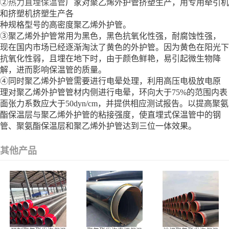
②
热力直埋保温管
厂家对聚乙烯外护管挤塑生产，用专用牵引机
和挤塑机挤塑生产各
种规格型号的高密度聚乙烯外护管。
③聚乙烯外护管常用为黑色，黑色抗氧化性强，耐腐蚀性强，
现在国内市场已经逐渐淘汰了黄色的外护管。因为黄色在阳光下
抗氧化性弱，且埋在地下时，由于颜色鲜艳，易引起微生物降
解，进而影响保温管的质量。
④同时聚乙烯外护管需要进行电晕处理，利用高压电极放电原
理对聚乙烯外护管管材内侧进行电晕，环向大于75%的范围内表
面张力系数应大于50dyn/cm，并提供相应测试报告。以提高聚氨
酯保温层与聚乙烯外护管的粘接强度，使直埋式保温管中的钢
管、聚氨酯保温层和聚乙烯外护管达到三位一体效果。
其他产品