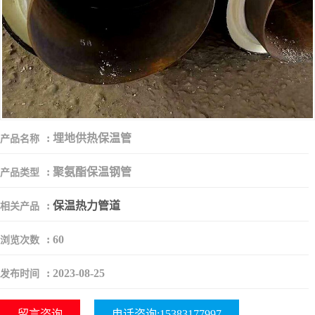
:
埋地供热保温管
产品名称
:
聚氨酯保温钢管
产品类型
:
保温热力管道
相关产品
:
60
浏览次数
:
2023-08-25
发布时间
留言咨询
电话咨询:15383177997