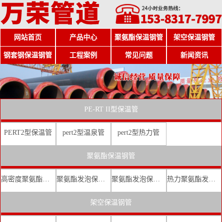
网站首页
产品中心
聚氨酯保温钢管
架空保温钢管
钢套钢保温钢管
工程案例
常见问题
新闻资讯
PE-RT II型保温管
PERT2型保温管
pert2型温泉管
pert2型热力管
聚氨酯保温钢管
高密度聚氨酯发泡保温钢管
聚氨酯发泡保温钢管厂家
聚氨酯发泡保温钢管价格
热力聚氨酯发泡直埋保温钢管
架空保温钢管