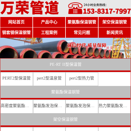
网站首页
产品中心
聚氨酯保温钢管
架空保温钢管
钢套钢保温钢管
工程案例
常见问题
新闻资讯
PE-RT II型保温管
PERT2型保温管
pert2型温泉管
pert2型热力管
聚氨酯保温钢管
高密度聚氨酯发泡保温钢管
聚氨酯发泡保温钢管厂家
聚氨酯发泡保温钢管价格
热力聚氨酯发泡直埋保温钢管
架空保温钢管