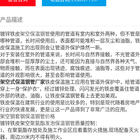
产品描述
镀锌铁皮
架空保温钢管
使用的管道有室内和室外两种，但不管是
哪种管道，长时间使用后，表面都可能堆积一层灰尘和油脂，铁
皮保温施工的出现则会让管道外保护焕然一新。
对于安装在室外的管道来说，长时间与自然界接触，不光管道外
部会堆积一层厚厚的尘土，还可能因为直接与自然界各种天气、
物质接触，而在表面出现锈迹、腐蚀痕迹、油脂等，这些对于管
道的外观影响很大，甚至会影响管道使用。
架空式保温钢管厂家
铁皮保温施工应用在管道外保护中，给管道
穿上一身“保护衣”，经过镀锌处理、闪闪发光的铁皮覆盖住管道
外部的锈迹、油脂，让铁皮保温钢管看上去更加美观。
铁皮保温在建筑行业的使用是比较多的，特别是现代随着房地产
行业的快速发展，更是让这一产品得到了非常广泛的应用。
架空钢套钢保温钢管价格
镀锌铁皮架空
聚氨酯发泡保温钢管
质量控制：
1、在聚氨酯存放处及施工作业区应着重防火措施,现场配备灭火
器，周边20米内不得有明火。