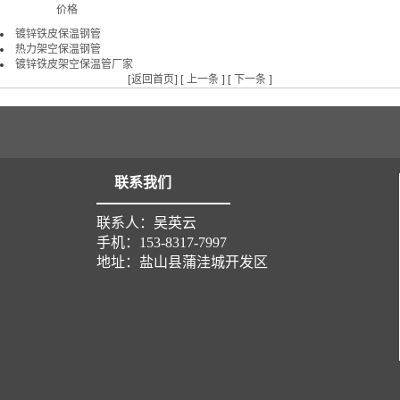
价格
镀锌铁皮保温钢管
热力架空保温钢管
镀锌铁皮架空保温管厂家
[
返回首页
] [
上一条
] [
下一条
]
联系我们
联系人：吴英云
手机：153-8317-7997
地址：盐山县蒲洼城开发区