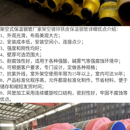
架空式保温钢管厂家
架空镀锌铁皮保温钢管
详细优点介绍：
1、外观光滑，布局美观大方；
2、安装成本低，安装空间小，连接点少；
3、强度和刚性均好；
4、壁厚可选范围大；
5、耐腐蚀性好，适用于各种强酸，碱雾气等强腐蚀环境中；
6、可根据客户要求，专门设计，定做各种规格；
7、抗紫外线，室外架空使用年限为15年以上，室内可达30年；
8、产品标准化程序高，元件都是标准化制作，节省材料，便于
储存和缩短发货时间；
9、风管加工采用连续螺旋咬口结构，密封性好，牢固不腐蚀等
优点。