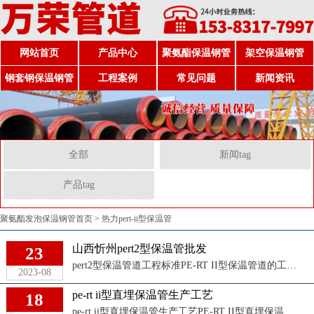
网站首页
产品中心
聚氨酯保温钢管
架空保温钢管
钢套钢保温钢管
工程案例
常见问题
新闻资讯
全部
新闻tag
产品tag
聚氨酯发泡保温钢管首页
>
热力pert-ii型保温管
山西忻州pert2型保温管批发
23
pert2型保温管道工程标准PE-RT II型保温管道的工程标准可能会有所差异，具体的标准要根据所在地区的规范和相关行业的标准来确定。以下是一些常见的 ...
2023-08
pe-rt ii型直埋保温管生产工艺
18
pe-rt ii型直埋保温管生产工艺PE-RT II型直埋保温管是一种新型管材，主要应用于热水供应、暖通空调、地源热泵、中央采暖等系统的管道输送。其生 ...