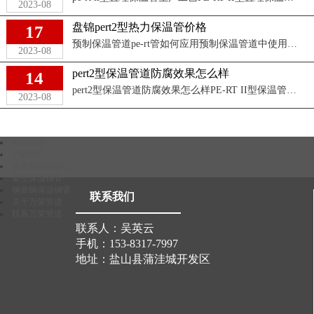
2023-08
盘锦pert2型热力保温管价格
17
预制保温管道pe-rt管如何应用预制保温管道中使用PE-RT管的应用范围较广，以下是一些常见的应用场景：供热系统：PE-RT管可用于城市供热系统中的热 ...
2023-08
pert2型保温管道防腐效果怎么样
14
pert2型保温管道防腐效果怎么样PE-RT II型保温管道在防腐方面具有一定的效果，但具体的防腐效果取决于多个因素，包括管道材料的选择、防腐涂层的施 ...
2023-08
网站首页
产品中心
聚氨酯保温钢管
架空保温钢管
钢套钢保温钢管
联系我们
关于万荣管道
联系万荣管道
联系人：吴英云
手机：153-8317-7997
地址：盐山县蒲洼城开发区