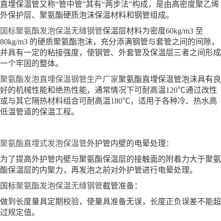
直埋保温管又称“管中管”其有“两步法”构成，是由高密度聚乙烯
外保护层、聚氨酯硬质泡沫保温材料和钢管组成。
国标聚氨酯发泡保温无缝钢管
保温层材料为密度60kg/m3 至
80kg/m3 的硬质聚氨酯泡沫，充分添满钢管与套管之间的间隙，
并具有一定的粘接强度，使钢管、外套管及保温层三者之间形成
一个牢固的整体。
聚氨酯发泡直埋保温钢管生产厂家
聚氨酯直埋保温管泡沫具有良
好的机械性能和绝热性能，通常情况下可耐高温120℃通过改性
或与其它隔热材料组合可耐高温180℃，适用于各种冷、热水高
低温管道的保温工程。
聚氨酯直埋式发泡保温管
外护管内壁的电晕处理：
为了提高外护管内壁与聚氨酯保温层的接触面的附着力大于聚氨
酯保温层的内聚力，再发泡之前对外护管进行电晕处理。
国标
聚氨酯发泡保温无缝钢管
截管准备：
做到长度量具定期校验，使量具准备无误，长度正负误差不能超
过规定值。