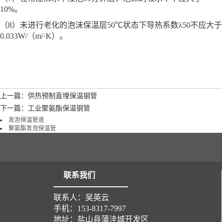
10%。
（8）未进行老化的泡沫保温层50℃状态下导热系数λ50不应大于
0.033W/（m/·K）。
上一篇：供热预制直埋保温钢管
下一篇：工业聚氨酯保温钢管
发泡保温管道
聚氨酯发泡保温管
联系我们
联系人：吴英云
手机：153-8317-7997
地址：盐山县蒲洼城开发区