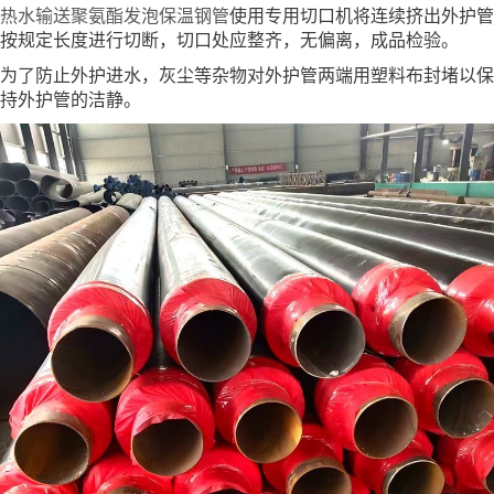
热水输送聚氨酯发泡保温钢管
使用专用切口机将连续挤出外护管
按规定长度进行切断，切口处应整齐，无偏离，成品检验。
为了防止外护进水，灰尘等杂物对外护管两端用塑料布封堵以保
持外护管的洁静。