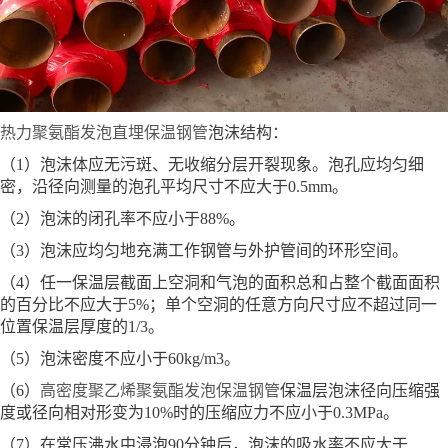
热力聚氨酯发泡直埋保温钢管
泡沫结构：
（1）泡沫体应无污斑、无收缩分层开裂现象。泡孔应均匀细
密，沿径向测量的泡孔平均尺寸不应大于0.5mm。
（2）泡沫的闭孔率不应小于88%。
（3）泡沫应均匀地充满工作钢管与外护管间的环形空间。
（4）任一保温层截面上空洞和气泡的面积总和占整个截面面积
的百分比不应大于5%；单个空洞的任意方向尺寸应不超过同一
位置保温层厚度的1/3。
（5）泡沫密度不应小于60kg/m3。
（6）
高密度聚乙烯聚氨酯发泡保温钢管
保温层泡沫径向压缩强
度或径向相对形变为10%时的压缩应力不应小于0.3MPa。
（7）在常压沸水中浸泡90分钟后，泡沫的吸水率不应大于