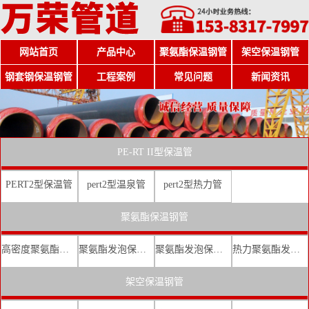
网站首页
产品中心
聚氨酯保温钢管
架空保温钢管
钢套钢保温钢管
工程案例
常见问题
新闻资讯
PE-RT II型保温管
PERT2型保温管
pert2型温泉管
pert2型热力管
聚氨酯保温钢管
高密度聚氨酯发泡保温钢管
聚氨酯发泡保温钢管厂家
聚氨酯发泡保温钢管价格
热力聚氨酯发泡直埋保温钢管
架空保温钢管