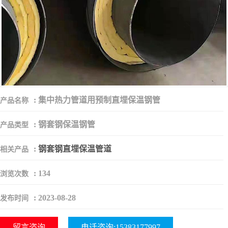
:
集中热力管道用预制直埋保温钢管
产品名称
:
钢套钢保温钢管
产品类型
:
钢套钢直埋保温管道
相关产品
:
134
浏览次数
:
2023-08-28
发布时间
留言咨询
电话咨询:15383177997