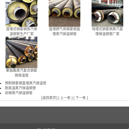
直埋式钢套钢蒸汽保
直埋燃气用钢套钢直
地埋式钢套钢蒸汽直
温钢管生产厂家
埋蒸汽保温钢管
埋保温钢管厂家
聚氨酯蒸汽复合钢套
钢保温管
预制钢套钢直埋蒸汽保温管
耐高温蒸汽保温钢管
岩棉蒸汽保温钢管
[
返回首页
] [
上一条
] [
下一条
]