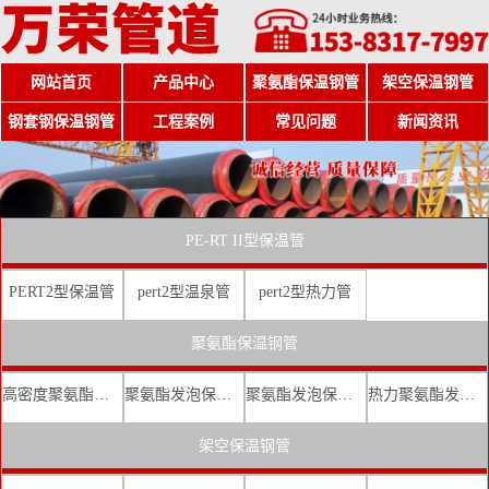
网站首页
产品中心
聚氨酯保温钢管
架空保温钢管
钢套钢保温钢管
工程案例
常见问题
新闻资讯
PE-RT II型保温管
PERT2型保温管
pert2型温泉管
pert2型热力管
聚氨酯保温钢管
高密度聚氨酯发泡保温钢管
聚氨酯发泡保温钢管厂家
聚氨酯发泡保温钢管价格
热力聚氨酯发泡直埋保温钢管
架空保温钢管