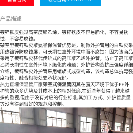
产品描述
镀锌铁皮强过高密度聚乙烯，镀锌铁皮不容易脆化，不容易锈
蚀，不容易腐蚀。
架空型镀锌铁皮聚氨酯保温管优势是，制做外护管用的白铁皮采
用热镀锌防腐蚀层，可长期在室外环境中而不腐蚀；因为该商品
采用了镀锌铁皮替代传统式的高压聚乙烯外护管，防止了高压聚
乙烯长期性在室外环境下脆化的难题；外护管构造抗压强度详细
介绍，镀锌铁皮外护管采用螺旋式成型构造，该构造总体抗弯强
度特性、融合相接处支承状况好。
热力直埋保温管厂家
架空式保温管
因其在露天环境下优于PE外
护管的众多优势及其成本上的相对低廉,在近些年获得了越来越
多的重视,但由于没有对应的行业标准,其加工方式、外护管质量
等没有得到很好的规范和控制。