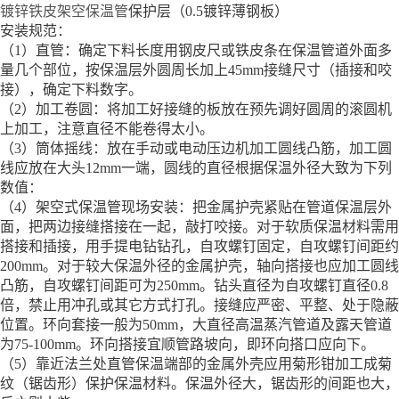
镀锌铁皮架空保温管
保护层（0.5镀锌薄钢板）
安装规范：
（1）直管：确定下料长度用钢皮尺或铁皮条在保温管道外面多
量几个部位，按保温层外圆周长加上45mm接缝尺寸（插接和咬
接），确定下料数字。
（2）加工卷圆：将加工好接缝的板放在预先调好圆周的滚圆机
上加工，注意直径不能卷得太小。
（3）筒体摇线：放在手动或电动压边机加工圆线凸筋，加工圆
线应放在大头12mm一端，圆线的直径根据保温外径大致为下列
数值：
（4）架空式保温管现场安装：把金属护壳紧贴在管道保温层外
面，把两边接缝搭接在一起，敲打咬接。对于软质保温材料需用
搭接和插接，用手提电钻钻孔，自攻螺钉固定，自攻螺钉间距约
200mm。对于较大保温外径的金属护壳，轴向搭接也应加工圆线
凸筋，自攻螺钉间距可为250mm。钻头直径为自攻螺钉直径0.8
倍，禁止用冲孔或其它方式打孔。接缝应严密、平整、处于隐蔽
位置。环向套接一般为50mm，大直径高温蒸汽管道及露天管道
为75-100mm。环向搭接宜顺管路坡向，即环向搭口应向下。
（5）靠近法兰处直管保温端部的金属外壳应用菊形钳加工成菊
纹（锯齿形）保护保温材料。保温外径大，锯齿形的间距也大，