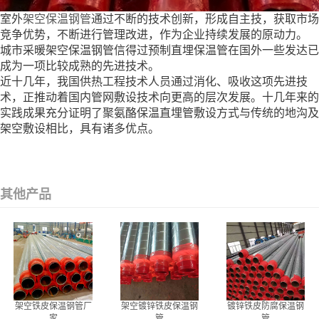
室外
架空保温钢管
通过不断的技术创新，形成自主技，获取市场
竞争优势，不断进行管理改进，作为企业持续发展的原动力。
城市采暖架空保温钢管信得过预制直埋保温管在国外一些发达已
成为一项比较成熟的先进技术。
近十几年，我国供热工程技术人员通过消化、吸收这项先进技
术，正推动着国内管网敷设技术向更高的层次发展。十几年来的
实践成果充分证明了聚氨酪保温直埋管敷设方式与传统的地沟及
架空敷设相比，具有诸多优点。
其他产品
架空铁皮保温钢管厂
架空镀锌铁皮保温钢
镀锌铁皮防腐保温钢
家
管
管