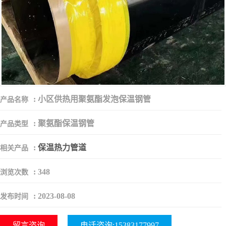
:
小区供热用聚氨酯发泡保温钢管
产品名称
:
聚氨酯保温钢管
产品类型
:
保温热力管道
相关产品
:
348
浏览次数
:
2023-08-08
发布时间
留言咨询
电话咨询:15383177997