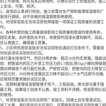
的工作原理，特点及其应用场所，以便在设计上合理选用，施工
上安全、可靠、经济。
2、进场后认真进行检验，施工前需对生产预制直埋保温管的厂
家进行调研。对不合格的保温钢管拒绝使用。
3、
地埋聚氨酯发泡保温钢管
焊接是一项保证工程质量的关键工
作。
4、各种井室的施工质量直接影响工程质量和管道的使用寿命，
固定支架。如井室防水不好，将使部件因浸水遭到破坏。因此，
应认真施工，确保施工质量。
5、小区供热用
聚氨酯发泡保温钢管
在满足打压条件下，需重视
预制直埋保温钢管
的打压。
进行灌水排净空气，然后分两步做：稳压10分内无渗漏。强度试
验：把管道内的压力升至工作压力的1.5倍后;用1kg小锤在焊缝周
围对焊缝逐个进行敲打检查，严密性试验：把管内的压力降至工
作压力时，30分钟无渗漏且压力降不超过0.2个大气压即为合格;
应按规范要求做好试压记录。
6、因预制直埋保温钢管埋于地下，工程验收。绝大部分属于隐
蔽工程，如果竣工验收不认真，竣工资料不详细，将会影响以后
的使用。
7、
地埋聚氨酯发泡保温钢管厂家
接头，回填土应在管道试压。
竣工丈量，清扫完毕后方可进行，且需按
聚氨酯保温钢管
施工特