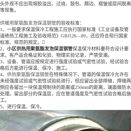
头外观不应出现熔胶溢出、过烧、鼓包、翘边、褶皱或层间脱离
等现象。
供暖用聚氨酯发泡保温钢管
的验收标准：
1、一般要求保温保冷工程施工应执行国家标准《工业设备及管
道绝热工程施工及验收规范》GBJ126—89，还应符合现行国家
标准、规范的规定。
2、
小区供热用聚氨酯发泡保温钢管
保温保冷材料要符合设计要
求，有产品合格证和化验、物理实验记录，严禁受潮。
3、设备、管道应按规定进行强度试验或气密性试验，经试验合
格后方能进行保温、保冷、施工。
4、
供热聚氨酯保温钢管
在特殊情况下，管道的保温保冷允许在
未经强度试验或气密性试验前进行，但应留出全部焊缝，焊缝两
侧应各留出一块保温预制块的距离或250mm的距离，端面做防水
处理。留出部分的保温层，应在管道强度及气密性试验合格后施
工。
5、进行保温、保冷。