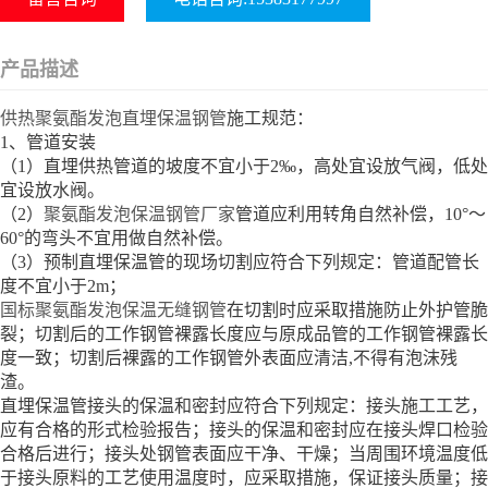
产品描述
供热聚氨酯发泡直埋保温钢管
施工规范：
1、管道安装
（1）直埋供热管道的坡度不宜小于2‰，高处宜设放气阀，低处
宜设放水阀。
（2）
聚氨酯发泡保温钢管厂家
管道应利用转角自然补偿，10°～
60°的弯头不宜用做自然补偿。
（3）预制直埋保温管的现场切割应符合下列规定：管道配管长
度不宜小于2m；
国标聚氨酯发泡保温无缝钢管
在切割时应采取措施防止外护管脆
裂；切割后的工作钢管裸露长度应与原成品管的工作钢管裸露长
度一致；切割后裸露的工作钢管外表面应清洁,不得有泡沫残
渣。
直埋保温管接头的保温和密封应符合下列规定：接头施工工艺，
应有合格的形式检验报告；接头的保温和密封应在接头焊口检验
合格后进行；接头处钢管表面应干净、干燥；当周围环境温度低
于接头原料的工艺使用温度时，应采取措施，保证接头质量；接