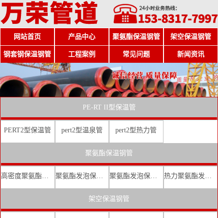
网站首页
产品中心
聚氨酯保温钢管
架空保温钢管
钢套钢保温钢管
工程案例
常见问题
新闻资讯
PE-RT II型保温管
PERT2型保温管
pert2型温泉管
pert2型热力管
聚氨酯保温钢管
高密度聚氨酯发泡保温钢管
聚氨酯发泡保温钢管厂家
聚氨酯发泡保温钢管价格
热力聚氨酯发泡直埋保温钢管
架空保温钢管