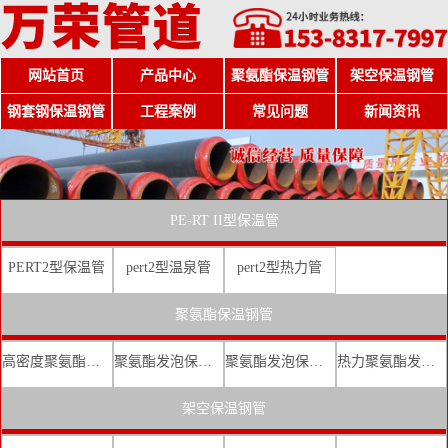
网站首页
产品中心
聚氨酯保温钢管
架空保温钢管
钢套钢保温钢管
工程案例
常见问题
新闻资讯
PE-RT II型保温管
PERT2型保温管
pert2型温泉管
pert2型热力管
聚氨酯保温钢管
高密度聚氨酯发泡保温钢管
聚氨酯发泡保温钢管厂家
聚氨酯发泡保温钢管价格
热力聚氨酯发泡直埋保温钢管
架空保温钢管