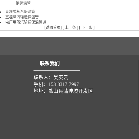
钢保温管
直埋式蒸汽保温管
直埋蒸汽输送保温管
电厂用蒸汽输送保温管道
[
返回首页
] [
上一条
] [
下一条
]
联系我们
联系人：吴英云
手机：153-8317-7997
地址：盐山县蒲洼城开发区