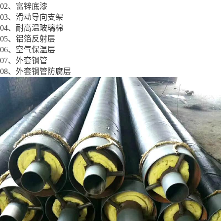
02、富锌底漆
03、滑动导向支架
04、耐高温玻璃棉
05、铝箔反射层
06、空气保温层
07、外套钢管
08、外套钢管防腐层