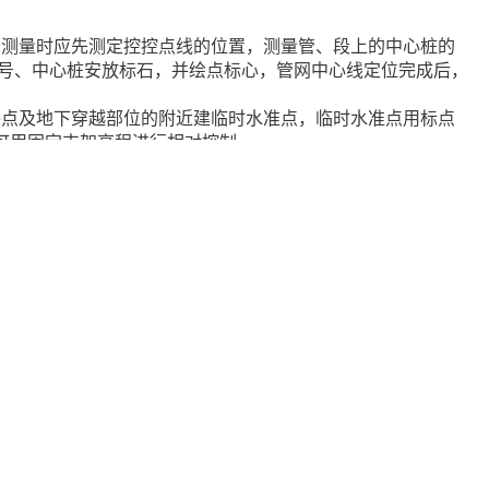
，测量时应先测定控控点线的位置，测量管、段上的中心桩的
编号、中心桩安放标石，并绘点标心，管网中心线定位完成后，
终点及地下穿越部位的附近建临时水准点，临时水准点用标点
可用固定支架高程进行相对控制。
变化点，测量中心坐标及管道上表面的高程，管道高程的垂直
测量中心坐标和上表面的高程，竣工坐标数据在平面图上标
核，并留有10-20cm预留量，挖平至槽底标高，本次工程的
标高坡度，平面拐点、坡度拆点等测量检查合格，土方挖掘采
钢套钢蒸汽保温管，然后进行安装，管道的安装施工分段按补
的位置按平衡条件选择，用柔性吊带起吊，稳起稳放，保护管
器前50m范围内的管道轴线与补偿器轴线相吻合，对已就位的
入管腔和管道漂浮。