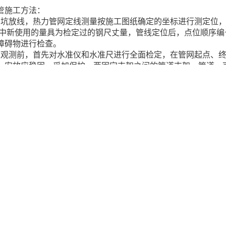
管
施工方法：
础坑放线，热力管网定线测量按施工图纸确定的坐标进行测定位
量中新使用的量具为检定过的钢尺丈量，管线定位后，点位顺序
障碍物进行检查。
准观测前，首先对水准仪和水准尺进行全面检定，在管网起点、
，安放应稳固、妥加保护。两固定支架之间的管道支架、管道、
网竣工时，按地面建筑的坐标和高程进行测量、对供热管网坡度
坐标和变动点上下两个部位的管道上表面高程，在管网的管件处
各测量的高程数据。
钢保温螺旋钢管
土方工程，土方开挖前，先对中心槽断面高程进行校
偿段作为一个工作段，一次挖土成活，并将管线的位置，槽底的
掘。
蒸汽保温钢管生产厂家
管道安装，本次管道安装采用长度相同的
段为一个分段，一次施工完毕，直埋蒸汽保温管件吊装时，吊点
装逐根起进行。并且每10m管道中心偏移量不大于5mm，在补偿
有杂物，人员离开现场时，用工具或肓板封闭管口，以防泥沙进