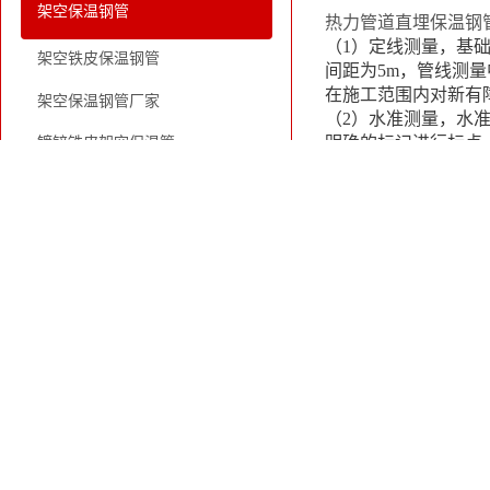
架空保温钢管
热力管道直埋保温钢
（1）定线测量，基
架空铁皮保温钢管
间距为5m，管线测
在施工范围内对新有
架空保温钢管厂家
（2）水准测量，水
明确的标记进行标点
镀锌铁皮架空保温管
（3）竣工测量，管
架空供暖保温钢管
度变化点，测量中心
注，纵断面图上标准
钢套钢保温钢管
（4）
预制直埋钢套
土方开挖，依一个补
钢套钢蒸汽直埋复合保温管
取人工配合挖掘机挖
（5）
直埋式钢套钢
钢套钢蒸汽直埋保温管厂家
偿段划分，一个补偿
道不受损伤，管道安
架空式钢套钢保温管
管子，管腔内不能存
城镇供热预制直埋蒸汽保温管