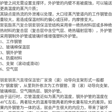
护管之间无需设置支撑环，外护管的内壁不易被腐蚀，可以输送
更高温度的蒸汽介质；
其缺点是热流的外泄难以处理，大口径蒸汽管道内的工作钢管自
重较大，易造成保温材料的偏心或压碎，内摩擦变大。
聚氨酯蒸汽复合钢套钢保温管
结构采用单一绝热材料层或多种绝
热材料的复合层（复合层中含空气层、绝热辐射层等），外护管
采用钢制外护管或玻璃纤维增强塑料外护管。
1、工作钢管
2、玻璃棉保温层
3、钢外护管
4、防腐材料
5、支架（滚动或滑动）
6、空气层
钢套钢蒸汽直埋保温管厂家
滑（滚）动导向支架形式一般都
为"钢套钢"，从里到外依次为工作钢管、滑（滚）动导向支架、
玻璃棉层、空气隔热层、钢外护管。
由于运行时，芯管温度近似为蒸汽的温度，钢外护管的温度在
40℃左右，两者较大的温差导致两者的伸长量有较大的差异。如
果内外钢管为一体的话，就会产生很大的内应力，带来了破坏