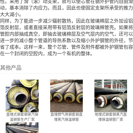
性。采用了滑（滚）动支架，就可以使芯管在钢外护管内自由滑
动，基本消除了内应力。而且，因此也使固定支架所承受的推力
大大减小。
同样，为了能进一步减少辐射散热，因此在玻璃棉层之外加设铝
箔反射层，或者直接采用带有铝箔反射层的玻璃棉管壳。如果将
管腔内部抽成真空，即抽去玻璃棉层及空气层内的空气，还可以
进一步的减小整个管道的导热系数以及缩小外护钢管的外径，节
省了成本。这样一来，整个芯管、管件及附件都被外护钢管包容
在一个封闭的空腔内，成为一个有机的整体。
其他产品
直埋式钢套钢蒸汽保
直埋燃气用钢套钢直
地埋式钢套钢蒸汽直
温钢管生产厂家
埋蒸汽保温钢管
埋保温钢管厂家