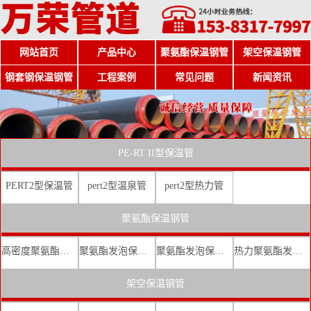
网站首页
产品中心
聚氨酯保温钢管
架空保温钢管
钢套钢保温钢管
工程案例
常见问题
新闻资讯
PE-RT II型保温管
PERT2型保温管
pert2型温泉管
pert2型热力管
聚氨酯保温钢管
高密度聚氨酯发泡保温钢管
聚氨酯发泡保温钢管厂家
聚氨酯发泡保温钢管价格
热力聚氨酯发泡直埋保温钢管
架空保温钢管