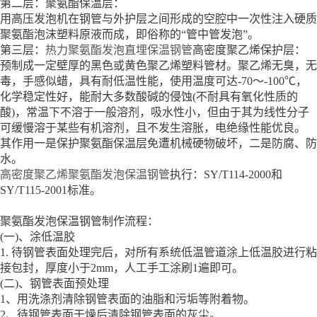
第二层：聚氨酯保温层：
用高压发泡机在钢管与外护层之间形成的空腔中一次性注入硬质
聚氨酯泡沫塑料原液而成，即俗称的“管中管发泡”。
第三层：
热力聚氨酯发泡直埋保温钢管
高密度聚乙烯保护层：
预制成一定壁厚的黑色或黄色聚乙烯塑料管材。聚乙烯无臭，无
毒，手感似蜡，具有耐低温性能，使用温度可达-70～-100℃，
化学稳定性好，能耐大多数酸碱的侵蚀(不耐具有氧化性质的
酸)，常温下不溶于一般溶剂，吸水性小，但由于其为线性分子
可缓慢溶于某些有机溶剂，且不发生溶胀，电绝缘性能优良。
其作用一是保护聚氨酯保温层免遭机械硬物破坏，二是防腐、防
水。
高密度聚乙烯聚氨酯发泡保温钢管
执行：SY/T114-2000和
SY/T115-2001标准。
聚氨酯发泡保温钢管制作流程：
(一)、涂低温胶
1. 待钢管表面处理完后，对所有系统低温管道涂上低温胶进行粘
接包封，厚度小于2mm，人工手工涂刷1遍即可。
(二)、钢管表面预处理
1、用洗涤剂清除钢管表面的油脂和污垢等附着物。
2、待钢管表面干燥后清除钢管表面的灰尘。