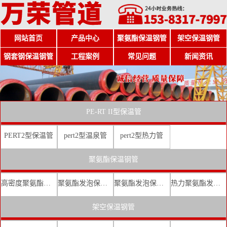
网站首页
产品中心
聚氨酯保温钢管
架空保温钢管
钢套钢保温钢管
工程案例
常见问题
新闻资讯
PE-RT II型保温管
PERT2型保温管
pert2型温泉管
pert2型热力管
聚氨酯保温钢管
高密度聚氨酯发泡保温钢管
聚氨酯发泡保温钢管厂家
聚氨酯发泡保温钢管价格
热力聚氨酯发泡直埋保温钢管
架空保温钢管