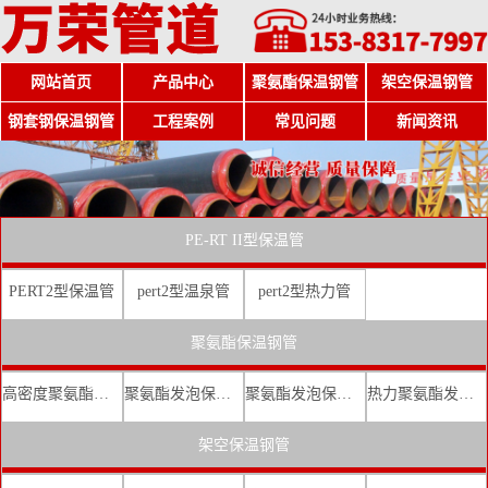
网站首页
产品中心
聚氨酯保温钢管
架空保温钢管
钢套钢保温钢管
工程案例
常见问题
新闻资讯
PE-RT II型保温管
PERT2型保温管
pert2型温泉管
pert2型热力管
聚氨酯保温钢管
高密度聚氨酯发泡保温钢管
聚氨酯发泡保温钢管厂家
聚氨酯发泡保温钢管价格
热力聚氨酯发泡直埋保温钢管
架空保温钢管