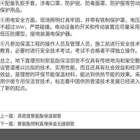
④配备乳胶手套，涉毒口罩、防护锐、防毒面罩、防护服等劳动
保护用品。
⑤用电安全方面，现场照明灯具牢固，并带有铁制保护罩，电压
不超过36W，严禁碰撞。电动设备的开关和传动装置应尽量采用
低压防爆型，接地装漏电保护器。
⑥凡参加保温工程的操作人员及管理人员，施工前进行安全技术
教育，必要时进行安全技术考试，考试不合格者不得独立操作。
总之，地下直埋
预制聚氨酯保温钢管
不仅具有传统地沟和架空敷
设管道难以比拟的技术、实用性能，而且还具有社会效益和经济
效益，是理想的环保节能保温材料，能达到供热节能的效果。采
用
供暖专用保温管
技术，标志着中国供热管道技术发展已经进入
了新的起点。
上一篇：高密度聚氨酯保温钢管
下一篇：聚氨酯预制直埋保温无缝钢管