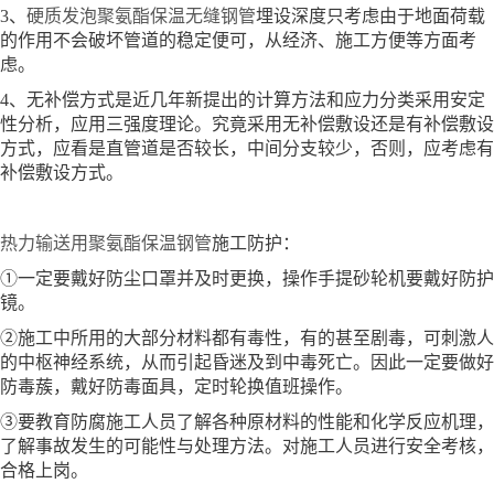
3、
硬质发泡聚氨酯保温无缝钢管
埋设深度只考虑由于地面荷载
的作用不会破坏管道的稳定便可，从经济、施工方便等方面考
虑。
4、无补偿方式是近几年新提出的计算方法和应力分类采用安定
性分析，应用三强度理论。究竟采用无补偿敷设还是有补偿敷设
方式，应看是直管道是否较长，中间分支较少，否则，应考虑有
补偿敷设方式。
热力输送用聚氨酯保温钢管
施工防护：
①一定要戴好防尘口罩并及时更换，操作手提砂轮机要戴好防护
镜。
②施工中所用的大部分材料都有毒性，有的甚至剧毒，可刺激人
的中枢神经系统，从而引起昏迷及到中毒死亡。因此一定要做好
防毒蔟，戴好防毒面具，定时轮换值班操作。
③要教育防腐施工人员了解各种原材料的性能和化学反应机理，
了解事故发生的可能性与处理方法。对施工人员进行安全考核，
合格上岗。