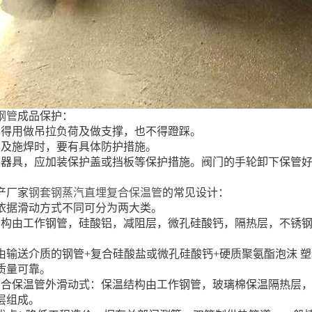
钢管
成品保护：
不得用做吊拉负荷及做支撑，也不得蹬踩。
具及施焊时，要有具体防护措施。
及器具，应加装保护盖或挡板等保护措施。阀门的手轮卸下保管
产厂家
钢套钢蒸汽直埋复合保温管
的常见设计：
依据滑动方式不同可分为两大类。
结构由工作钢管，硅酸铝，减阻层，微孔硅酸钙，隔热层，不锈钢
由输送介质的钢管+复合硅酸盐或微孔硅酸钙+硬质聚氨酯泡沫 
质量可靠。
复合保温管外滑动式：保温结构由工作钢管，玻璃棉保温隔热层
层组成。