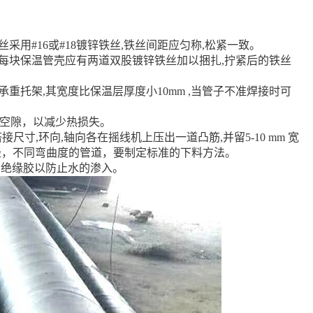
采用#16或#18镀锌铁丝,铁丝间距应匀称,松紧一致。
,每块保温管壳应有两道双股镀锌铁丝加以捆扎,拧紧后的铁丝
重托架,其宽度比保温层厚度小10mm ,当管子不准焊接时可
有空隙，以减少热损失。
接尺寸,环向,轴向各在摇线机上压出一道凸筋,并留5-10 mm 宽
外径，不同弯曲度的管道，要制定标准的下料方法。
的绝缘胶以防止水的渗入。