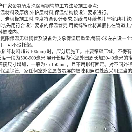
产厂家
聚氨酯发泡保温钢管
施工方法及施工要点:
保温材料及厚度,外护层材料,保温结构按设计要求进行。
、岩棉板施工时,厚度符合设计要求,对缝与环缝包扎严密,绑扎铁丝
工时,先用符合设计要求的保温管壳,用镀锌铁丝将其捆扎在管道上
料缝隙内。
聚氨酯保温无缝钢管
及设备为支承保温层重量,每隔3米左右设一个承
钉，可不设托架。
(矿纤材料超过100mm) 时，应分层施工。并要错缝压缝，不得
度一般为500-900毫米,展开长度为保温外园周长加30-40毫米的搭
接尺寸增加，一般为75-150mm ，且不用铆钉固定。对不同
泡保温钢管厂家
任何室外金属包裹层的缝隙和穿过处应采用适当