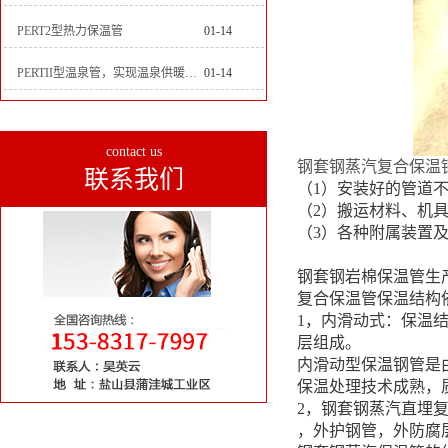
PERT2型热力保温管
01-14
PERTII型温泉管，实现温泉供暖设备革新
01-14
contact us
钢套钢蒸汽复合保温
联系我们
（1）安装好的管道
（2）搬运材料、机
（3）各种附属装置
钢套钢岩棉保温管生
复合保温管保温结构
1，内滑动式：保温
层组成。
内滑动型保温钢管是
保温处理技术成熟，
2，钢套钢蒸汽直埋
，外护钢管，外防腐