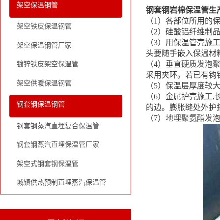
架空保温钢管
钢套钢岩棉保温管生
（1）各部位所用的
架空铁皮保温钢管
（2）硅酸铝纤维制品
（3）用保温管壳施
架空保温钢管厂家
头要随手嵌入保温材
（4）垂直
硬质发泡
镀锌铁皮架空保温管
采用夹环。若已有钩
架空供暖保温钢管
（5）保温层厚度较大
（6）金属护壳施工,长
钢套钢保温钢管
的边。膨胀缝处外护搭
（7）
地埋聚氨酯发
钢套钢蒸汽直埋复合保温管
钢套钢蒸汽直埋保温管厂家
架空式钢套钢保温管
城镇供热预制直埋蒸汽保温管