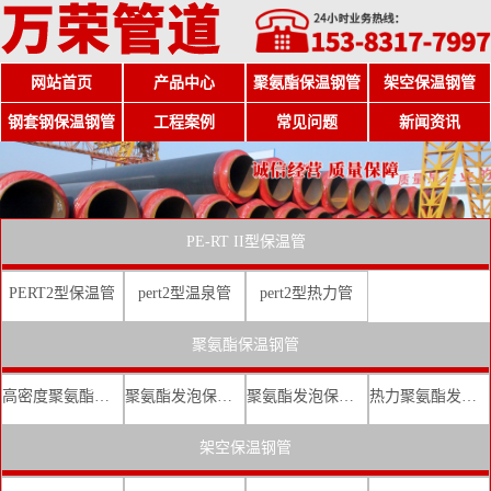
网站首页
产品中心
聚氨酯保温钢管
架空保温钢管
钢套钢保温钢管
工程案例
常见问题
新闻资讯
PE-RT II型保温管
PERT2型保温管
pert2型温泉管
pert2型热力管
聚氨酯保温钢管
高密度聚氨酯发泡保温钢管
聚氨酯发泡保温钢管厂家
聚氨酯发泡保温钢管价格
热力聚氨酯发泡直埋保温钢管
架空保温钢管