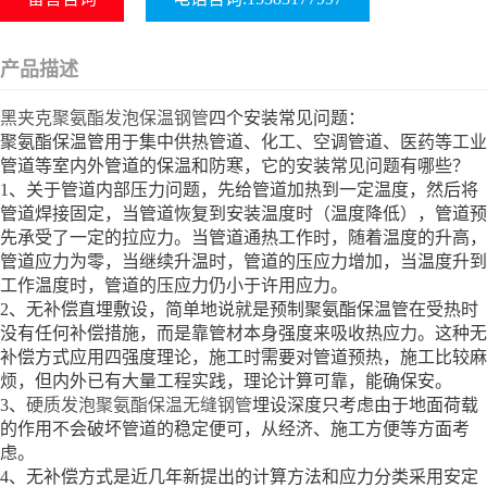
产品描述
黑夹克聚氨酯发泡保温钢管
四个安装常见问题：
聚氨酯保温管用于集中供热管道、化工、空调管道、医药等工业
管道等室内外管道的保温和防寒，它的安装常见问题有哪些？
1、关于管道内部压力问题，先给管道加热到一定温度，然后将
管道焊接固定，当管道恢复到安装温度时（温度降低），管道预
先承受了一定的拉应力。当管道通热工作时，随着温度的升高，
管道应力为零，当继续升温时，管道的压应力增加，当温度升到
工作温度时，管道的压应力仍小于许用应力。
2、无补偿直埋敷设，简单地说就是预制聚氨酯保温管在受热时
没有任何补偿措施，而是靠管材本身强度来吸收热应力。这种无
补偿方式应用四强度理论，施工时需要对管道预热，施工比较麻
烦，但内外已有大量工程实践，理论计算可靠，能确保安。
3、
硬质发泡聚氨酯保温无缝钢管
埋设深度只考虑由于地面荷载
的作用不会破坏管道的稳定便可，从经济、施工方便等方面考
虑。
4、无补偿方式是近几年新提出的计算方法和应力分类采用安定